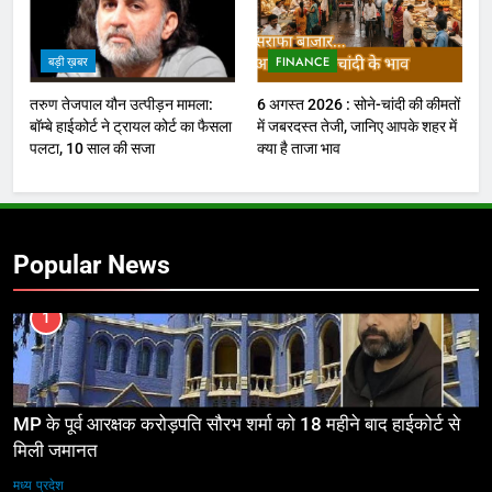
बड़ी ख़बर
FINANCE
तरुण तेजपाल यौन उत्पीड़न मामला:
6 अगस्त 2026 : सोने-चांदी की कीमतों
बॉम्बे हाईकोर्ट ने ट्रायल कोर्ट का फैसला
में जबरदस्त तेजी, जानिए आपके शहर में
पलटा, 10 साल की सजा
क्या है ताजा भाव
Popular News
1
MP के पूर्व आरक्षक करोड़पति सौरभ शर्मा को 18 महीने बाद हाईकोर्ट से
मिली जमानत
मध्य प्रदेश