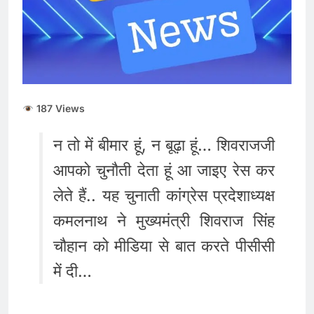
ताजा भाव
भारतीय शेयर बाजार में
सकारात्मक शुरुआत, सेंसेक्स-
निफ्टी हरे निशान पर खुले;
August 6, 2026
क्रूड ऑयल में नरमी
6 अगस्त 2026 पंचांग, मूलांक
और राशिफल: जानिए आज का
दिन आपके लिए कैसा रहेगा
August 6, 2026
187 Views
न तो में बीमार हूं, न बूढ़ा हूं… शिवराजजी
आपको चुनौती देता हूं आ जाइए रेस कर
लेते हैं.. यह चुनाती कांग्रेस प्रदेशाध्यक्ष
कमलनाथ ने मुख्यमंत्री शिवराज सिंह
चौहान को मीडिया से बात करते पीसीसी
में दी…