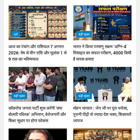
धर्म
बड़ी ख़बर
आज का पंचांग और राशिफल 7 अगस्त
भारत ने किया परमाणु सक्षम ‘अग्नि-4’
2026: मेष से मीन राशि और मूलांक 1 से
मिसाइल का सफल परीक्षण, 4000 किमी
9 तक का भविष्यफल
है मारक क्षमता
बड़ी ख़बर
बड़ी ख़बर
कॉकरोच जनता पार्टी शुरू करेंगी ‘क्या
मोहन भागवत : जेन जी पर पूरा भरोसा,
बोलती पब्लिक’ अभियान, बेरोजगारी और
पुरानी पीढ़ी से ज्यादा देश भक्त, शिकायतें
शिक्षा सुधार पर होगा फोकस
जायज