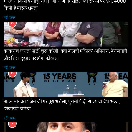
भारत ने किया परमाणु सक्षम ‘अग्नि-4’ मिसाइल का सफल परीक्षण, 4000
किमी है मारक क्षमता
बड़ी ख़बर
5
कॉकरोच जनता पार्टी शुरू करेंगी ‘क्या बोलती पब्लिक’ अभियान, बेरोजगारी
और शिक्षा सुधार पर होगा फोकस
बड़ी ख़बर
6
मोहन भागवत : जेन जी पर पूरा भरोसा, पुरानी पीढ़ी से ज्यादा देश भक्त,
शिकायतें जायज
बड़ी ख़बर
7