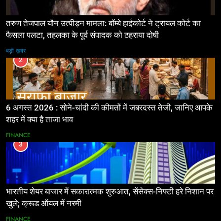
तरुण तेजपाल यौन उत्पीड़न मामला: बॉम्बे हाईकोर्ट ने ट्रायल कोर्ट का
फैसला पलटा, तहलका के पूर्व संपादक को ठहराया दोषी
बड़ी ख़बर
2
6 अगस्त 2026 : सोने-चांदी की कीमतों में जबरदस्त तेजी, जानिए आपके
शहर में क्या है ताजा भाव
FINANCE
3
भारतीय शेयर बाजार में सकारात्मक शुरुआत, सेंसेक्स-निफ्टी हरे निशान पर
खुले; क्रूड ऑयल में नरमी
FINANCE