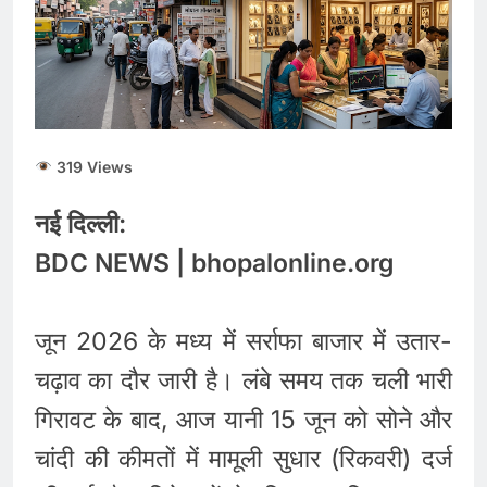
मंत्री से जवाब की मांग
RBI Monetary Policy :
रेपो रेट 5.25% पर स्थिर,
होम-कार लोन लेने वालों को
August 5, 2026
नहीं मिली राहत
5 अगस्त 2026 पंचांग,
राशिफल और मूलांक 1 से 9
तक का संपूर्ण भविष्यफल
August 5, 2026
319 Views
नई दिल्ली:
BDC NEWS | bhopalonline.org
जून 2026 के मध्य में सर्राफा बाजार में उतार-
चढ़ाव का दौर जारी है। लंबे समय तक चली भारी
गिरावट के बाद, आज यानी 15 जून को सोने और
चांदी की कीमतों में मामूली सुधार (रिकवरी) दर्ज