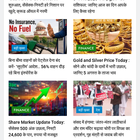
शुरुआत, सेंसेक्स-निफ्टी हरे निशान पर
राशिफल: जानिए आज का दिन आपके
खुले; क्रूड ऑयल में नरमी
लिए कैसा रहेगा
बड़ी ख़बर
FINANCE
बिना बीमा वाहनों को पेट्राेल देना बंद
Gold and Silver Price Today :
करें- ‘सुप्रीम’ आदेश.. 56% वाहन दौड़
सोने और चांदी के दामों में भारी उछाल,
रहे बिना इंश्योरेंस के
जानिए 5 अगस्त के ताजा भाव
FINANCE
बड़ी ख़बर
देश
Share Market Update Today:
संसद में हंगामा: जंतर-मंतर लाठीचार्ज
सेंसेक्स 500 अंक उछला, निफ्टी
और राम मंदिर चढ़ावा चोरी पर विपक्ष का
24,600 के पार, रुपया भी मजबूत
प्रदर्शन, गृह मंत्री से जवाब की मांग