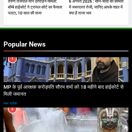
तरुण तेजपाल यौन उत्पीड़न मामला:
6 अगस्त 2026 : सोने-चांदी की कीमतों
बॉम्बे हाईकोर्ट ने ट्रायल कोर्ट का फैसला
में जबरदस्त तेजी, जानिए आपके शहर में
पलटा, 10 साल की सजा
क्या है ताजा भाव
Popular News
1
MP के पूर्व आरक्षक करोड़पति सौरभ शर्मा को 18 महीने बाद हाईकोर्ट से
मिली जमानत
मध्य प्रदेश
2