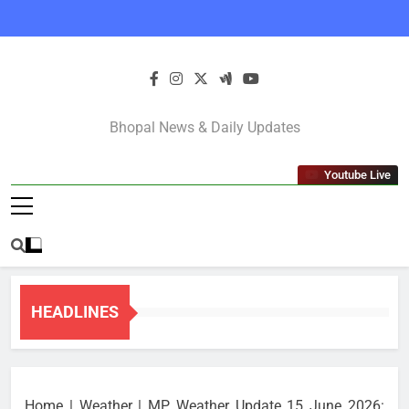
Skip
to
content
Bhopal Latest
Bhopal News & Daily Updates
News In Hindi
Youtube Live
HEADLINES
Home
|
Weather
|
MP Weather Update 15 June 2026: