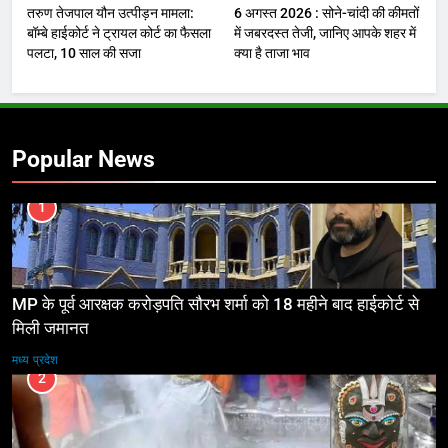
तरुण तेजपाल यौन उत्पीड़न मामला:
6 अगस्त 2026 : सोने-चांदी की कीमतों
बॉम्बे हाईकोर्ट ने ट्रायल कोर्ट का फैसला
में जबरदस्त तेजी, जानिए आपके शहर में
पलटा, 10 साल की सजा
क्या है ताजा भाव
Popular News
1
MP के पूर्व आरक्षक करोड़पति सौरभ शर्मा को 18 महीने बाद हाईकोर्ट से
मिली जमानत
मध्य प्रदेश
2