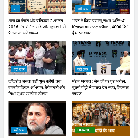
धर्म
बड़ी ख़बर
आज का पंचांग और राशिफल 7 अगस्त
भारत ने किया परमाणु सक्षम ‘अग्नि-4’
2026: मेष से मीन राशि और मूलांक 1 से
मिसाइल का सफल परीक्षण, 4000 किमी
9 तक का भविष्यफल
है मारक क्षमता
बड़ी ख़बर
बड़ी ख़बर
कॉकरोच जनता पार्टी शुरू करेंगी ‘क्या
मोहन भागवत : जेन जी पर पूरा भरोसा,
बोलती पब्लिक’ अभियान, बेरोजगारी और
पुरानी पीढ़ी से ज्यादा देश भक्त, शिकायतें
शिक्षा सुधार पर होगा फोकस
जायज
बड़ी ख़बर
FINANCE