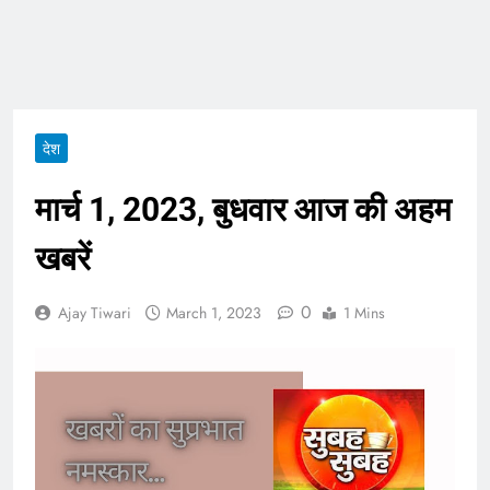
ताजा भाव
भारतीय शेयर बाजार में
सकारात्मक शुरुआत, सेंसेक्स-
निफ्टी हरे निशान पर खुले;
August 6, 2026
क्रूड ऑयल में नरमी
6 अगस्त 2026 पंचांग, मूलांक
और राशिफल: जानिए आज का
देश
दिन आपके लिए कैसा रहेगा
August 6, 2026
मार्च 1, 2023, बुधवार आज की अहम
खबरें
0
Ajay Tiwari
March 1, 2023
1 Mins