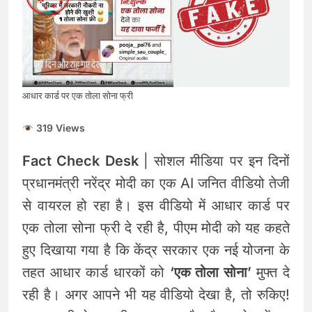
इंश्योरेंस के
Gold and Silver Price
Today : सोने और चांदी के
दामों में भारी उछाल, जानिए 5
August 5, 2026
अगस्त के ताजा भाव
Share Market Update
Today: सेंसेक्स 500 अंक
उछला, निफ्टी 24,600 के पार,
आधार कार्ड पर एक तोला सोना फ्री
August 5, 2026
रुपया भी मजबूत
319 Views
Fact Check Desk
| सोशल मीडिया पर इन दिनों
प्रधानमंत्री नरेंद्र मोदी का एक AI जनित वीडियो तेजी
से वायरल हो रहा है। इस वीडियो में आधार कार्ड पर
एक तोला सोना फ्री दे रही है, पीएम मोदी को यह कहते
हुए दिखाया गया है कि केंद्र सरकार एक नई योजना के
तहत आधार कार्ड धारकों को
‘एक तोला सोना’
मुफ्त दे
रही है। अगर आपने भी यह वीडियो देखा है, तो रुकिए!