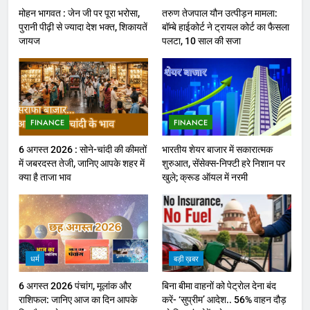
मोहन भागवत : जेन जी पर पूरा भरोसा,
तरुण तेजपाल यौन उत्पीड़न मामला:
पुरानी पीढ़ी से ज्यादा देश भक्त, शिकायतें
बॉम्बे हाईकोर्ट ने ट्रायल कोर्ट का फैसला
जायज
पलटा, 10 साल की सजा
FINANCE
FINANCE
6 अगस्त 2026 : सोने-चांदी की कीमतों
भारतीय शेयर बाजार में सकारात्मक
में जबरदस्त तेजी, जानिए आपके शहर में
शुरुआत, सेंसेक्स-निफ्टी हरे निशान पर
क्या है ताजा भाव
खुले; क्रूड ऑयल में नरमी
धर्म
बड़ी ख़बर
6 अगस्त 2026 पंचांग, मूलांक और
बिना बीमा वाहनों को पेट्राेल देना बंद
राशिफल: जानिए आज का दिन आपके
करें- ‘सुप्रीम’ आदेश.. 56% वाहन दौड़