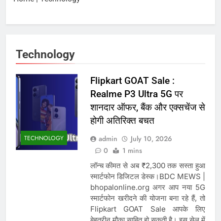
August 10, 2026
पर
झारखंड: रांची में PSC-SSC
धांधली के खिलाफ छात्रों का
विधानसभा घेराव, 6 लेयर
August 10, 2026
सुरक्षा और BNS धारा 163
लागू
Technology
Flipkart GOAT Sale :
Realme P3 Ultra 5G पर
शानदार ऑफर, बैंक और एक्सचेंज से
होगी अतिरिक्त बचत
TECHNOLOGY
admin
July 10, 2026
0
1 mins
लॉन्च कीमत से अब ₹2,300 तक सस्ता हुआ
स्मार्टफोन डिजिटल डेस्क।BDC MEWS |
bhopalonline.org अगर आप नया 5G
स्मार्टफोन खरीदने की योजना बना रहे हैं, तो
Flipkart GOAT Sale आपके लिए
बेहतरीन मौका साबित हो सकती है। इस सेल में