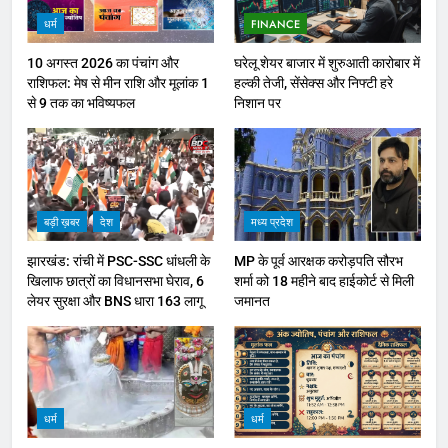
धर्म
FINANCE
10 अगस्त 2026 का पंचांग और
घरेलू शेयर बाजार में शुरुआती कारोबार में
राशिफल: मेष से मीन राशि और मूलांक 1
हल्की तेजी, सेंसेक्स और निफ्टी हरे
से 9 तक का भविष्यफल
निशान पर
बड़ी ख़बर
देश
मध्य प्रदेश
झारखंड: रांची में PSC-SSC धांधली के
MP के पूर्व आरक्षक करोड़पति सौरभ
खिलाफ छात्रों का विधानसभा घेराव, 6
शर्मा को 18 महीने बाद हाईकोर्ट से मिली
लेयर सुरक्षा और BNS धारा 163 लागू
जमानत
धर्म
धर्म