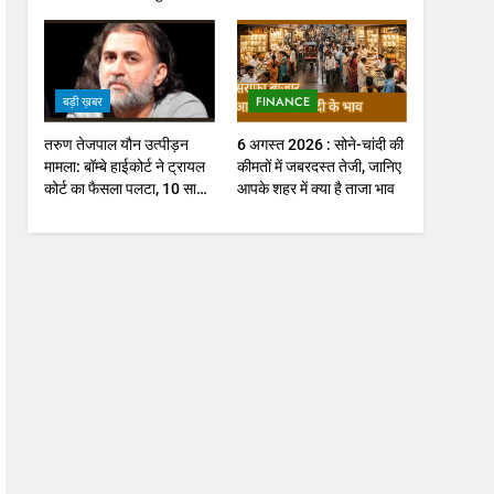
होगा फोकस
बड़ी ख़बर
FINANCE
तरुण तेजपाल यौन उत्पीड़न
6 अगस्त 2026 : सोने-चांदी की
मामला: बॉम्बे हाईकोर्ट ने ट्रायल
कीमतों में जबरदस्त तेजी, जानिए
कोर्ट का फैसला पलटा, 10 साल
आपके शहर में क्या है ताजा भाव
की सजा