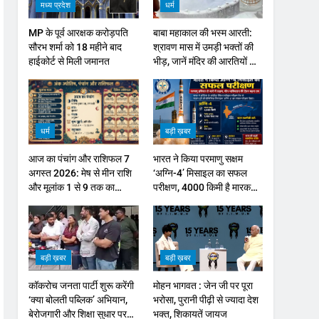
मध्य प्रदेश
धर्म
MP के पूर्व आरक्षक करोड़पति
बाबा महाकाल की भस्म आरती:
सौरभ शर्मा को 18 महीने बाद
श्रावण मास में उमड़ी भक्तों की
हाईकोर्ट से मिली जमानत
भीड़, जानें मंदिर की आरतियों का
नया समय
धर्म
बड़ी ख़बर
आज का पंचांग और राशिफल 7
भारत ने किया परमाणु सक्षम
अगस्त 2026: मेष से मीन राशि
‘अग्नि-4’ मिसाइल का सफल
और मूलांक 1 से 9 तक का
परीक्षण, 4000 किमी है मारक
भविष्यफल
क्षमता
बड़ी ख़बर
बड़ी ख़बर
कॉकरोच जनता पार्टी शुरू करेंगी
मोहन भागवत : जेन जी पर पूरा
‘क्या बोलती पब्लिक’ अभियान,
भरोसा, पुरानी पीढ़ी से ज्यादा देश
बेरोजगारी और शिक्षा सुधार पर
भक्त, शिकायतें जायज