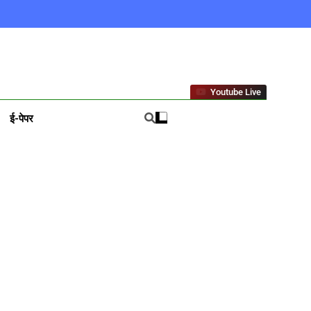
ews In Hindi
Youtube Live
ई-पेपर