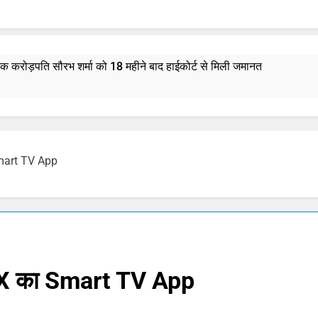
्षक करोड़पति सौरभ शर्मा को 18 महीने बाद हाईकोर्ट से मिली जमानत
भस्म आरती: श्रावण मास में उमड़ी भक्तों की भीड़, जानें मंदिर की आरतियों का न
र राशिफल 7 अगस्त 2026: मेष से मीन राशि और मूलांक 1 से 9 तक का भविष्य
mart TV App
माणु सक्षम ‘अग्नि-4’ मिसाइल का सफल परीक्षण, 4000 किमी है मारक क्षमता
्टी शुरू करेंगी ‘क्या बोलती पब्लिक’ अभियान, बेरोजगारी और शिक्षा सुधार पर हो
मोहन भागवत : जेन जी पर पूरा भरोसा, पुरानी पीढ़ी से ज्यादा देश भक्त, शिकायतें जायज
 X का Smart TV App
तरुण तेजपाल यौन उत्पीड़न मामला: बॉम्बे हाईकोर्ट ने ट्रायल कोर्ट का फैसला पल