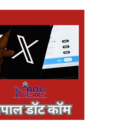
ोने-चांदी की कीमतों में जबरदस्त तेजी, जानिए आपके शहर में क्या है ताजा भाव
र में सकारात्मक शुरुआत, सेंसेक्स-निफ्टी हरे निशान पर खुले; क्रूड ऑयल में नर
ंचांग, मूलांक और राशिफल: जानिए आज का दिन आपके लिए कैसा रहेगा