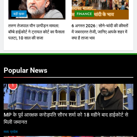
बड़ी ख़बर
FINANCE
तरुण तेजपाल यौन उत्पीड़न मामला:
6 अगस्त 2026 : सोने-चांदी की कीमतों
बॉम्बे हाईकोर्ट ने ट्रायल कोर्ट का फैसला
में जबरदस्त तेजी, जानिए आपके शहर में
पलटा, 10 साल की सजा
क्या है ताजा भाव
Popular News
1
MP के पूर्व आरक्षक करोड़पति सौरभ शर्मा को 18 महीने बाद हाईकोर्ट से
मिली जमानत
मध्य प्रदेश