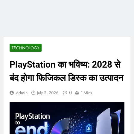
ताजा भाव
भारतीय शेयर बाजार में
सकारात्मक शुरुआत, सेंसेक्स-
निफ्टी हरे निशान पर खुले;
August 6, 2026
क्रूड ऑयल में नरमी
6 अगस्त 2026 पंचांग, मूलांक
और राशिफल: जानिए आज का
दिन आपके लिए कैसा रहेगा
August 6, 2026
TECHNOLOGY
PlayStation का भविष्य: 2028 से
बंद होगा फिजिकल डिस्क का उत्पादन
0
Admin
July 2, 2026
1 Mins