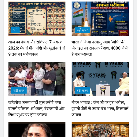
धर्म
बड़ी ख़बर
आज का पंचांग और राशिफल 7 अगस्त
भारत ने किया परमाणु सक्षम ‘अग्नि-4’
2026: मेष से मीन राशि और मूलांक 1 से
मिसाइल का सफल परीक्षण, 4000 किमी
9 तक का भविष्यफल
है मारक क्षमता
बड़ी ख़बर
बड़ी ख़बर
कॉकरोच जनता पार्टी शुरू करेंगी ‘क्या
मोहन भागवत : जेन जी पर पूरा भरोसा,
बोलती पब्लिक’ अभियान, बेरोजगारी और
पुरानी पीढ़ी से ज्यादा देश भक्त, शिकायतें
शिक्षा सुधार पर होगा फोकस
जायज