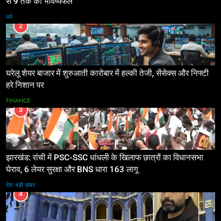
से 9 तक का भविष्यफल
धर्म
2
घरेलू शेयर बाजार में शुरुआती कारोबार में हल्की तेजी, सेंसेक्स और निफ्टी
हरे निशान पर
FINANCE
3
झारखंड: रांची में PSC-SSC धांधली के खिलाफ छात्रों का विधानसभा
घेराव, 6 लेयर सुरक्षा और BNS धारा 163 लागू
देश
बड़ी ख़बर
4