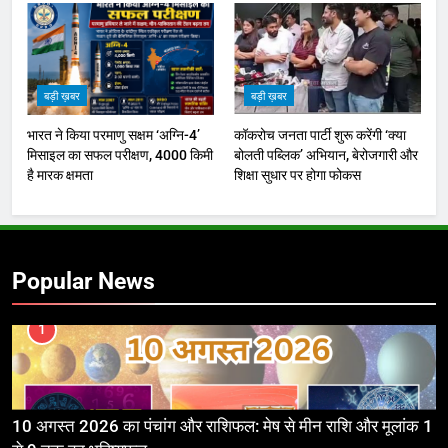
बड़ी ख़बर
बड़ी ख़बर
भारत ने किया परमाणु सक्षम ‘अग्नि-4’
कॉकरोच जनता पार्टी शुरू करेंगी ‘क्या
मिसाइल का सफल परीक्षण, 4000 किमी
बोलती पब्लिक’ अभियान, बेरोजगारी और
है मारक क्षमता
शिक्षा सुधार पर होगा फोकस
Popular News
1
10 अगस्त 2026 का पंचांग और राशिफल: मेष से मीन राशि और मूलांक 1