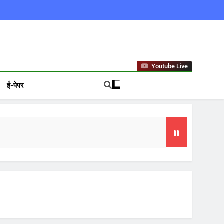
ews In Hindi
Youtube Live
ई-पेपर
या समय
फल