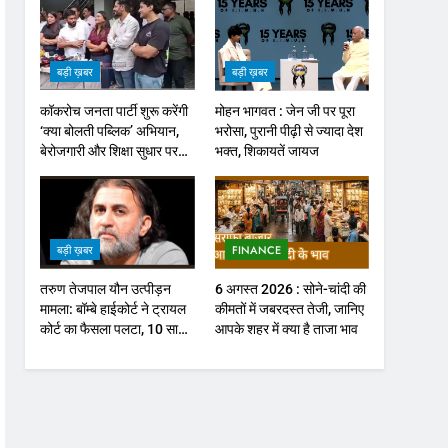
बड़ी ख़बर
बड़ी ख़बर
कॉकरोच जनता पार्टी शुरू करेंगी
मोहन भागवत : जेन जी पर पूरा
‘क्या बोलती पब्लिक’ अभियान,
भरोसा, पुरानी पीढ़ी से ज्यादा देश
बेरोजगारी और शिक्षा सुधार पर
भक्त, शिकायतें जायज
होगा फोकस
बड़ी ख़बर
FINANCE
तरुण तेजपाल यौन उत्पीड़न
6 अगस्त 2026 : सोने-चांदी की
मामला: बॉम्बे हाईकोर्ट ने ट्रायल
कीमतों में जबरदस्त तेजी, जानिए
कोर्ट का फैसला पलटा, 10 साल
आपके शहर में क्या है ताजा भाव
की सजा