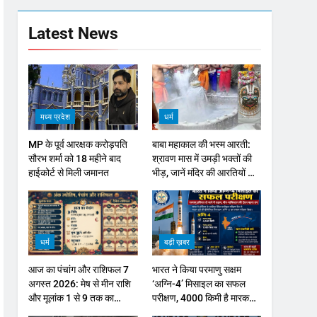
Latest News
मध्य प्रदेश
धर्म
MP के पूर्व आरक्षक करोड़पति
बाबा महाकाल की भस्म आरती:
सौरभ शर्मा को 18 महीने बाद
श्रावण मास में उमड़ी भक्तों की
हाईकोर्ट से मिली जमानत
भीड़, जानें मंदिर की आरतियों का
नया समय
धर्म
बड़ी ख़बर
आज का पंचांग और राशिफल 7
भारत ने किया परमाणु सक्षम
अगस्त 2026: मेष से मीन राशि
‘अग्नि-4’ मिसाइल का सफल
और मूलांक 1 से 9 तक का
परीक्षण, 4000 किमी है मारक
भविष्यफल
क्षमता