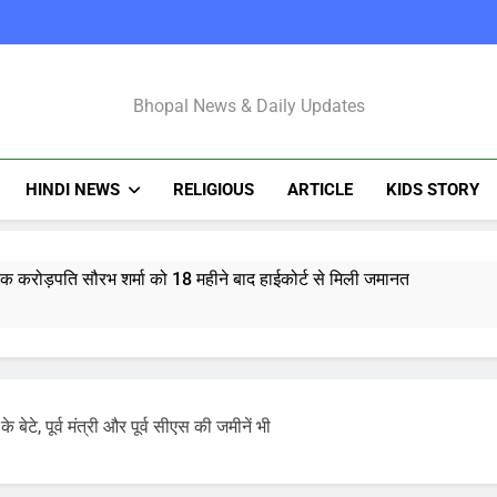
Bhopal Latest N
Bhopal News & Daily Updates
HINDI NEWS
RELIGIOUS
ARTICLE
KIDS STORY
्षक करोड़पति सौरभ शर्मा को 18 महीने बाद हाईकोर्ट से मिली जमानत
भस्म आरती: श्रावण मास में उमड़ी भक्तों की भीड़, जानें मंदिर की आरतियों का न
र राशिफल 7 अगस्त 2026: मेष से मीन राशि और मूलांक 1 से 9 तक का भविष्य
के बेटे, पूर्व मंत्री और पूर्व सीएस की जमीनें भी
माणु सक्षम ‘अग्नि-4’ मिसाइल का सफल परीक्षण, 4000 किमी है मारक क्षमता