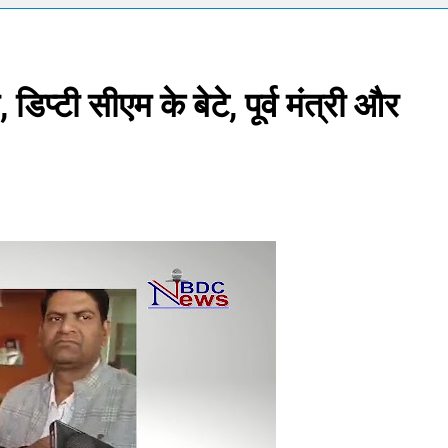
्टी शुरू करेंगी ‘क्या बोलती पब्लिक’ अभियान, बेरोजगारी और शिक्षा सुधार पर हो
मोहन भागवत : जेन जी पर पूरा भरोसा, पुरानी पीढ़ी से ज्यादा देश भक्त, शिकायतें जायज
, डिप्टी सीएम के बेटे, पूर्व मंत्री और
तरुण तेजपाल यौन उत्पीड़न मामला: बॉम्बे हाईकोर्ट ने ट्रायल कोर्ट का फैसला पल
ोने-चांदी की कीमतों में जबरदस्त तेजी, जानिए आपके शहर में क्या है ताजा भाव
र में सकारात्मक शुरुआत, सेंसेक्स-निफ्टी हरे निशान पर खुले; क्रूड ऑयल में नर
ंचांग, मूलांक और राशिफल: जानिए आज का दिन आपके लिए कैसा रहेगा