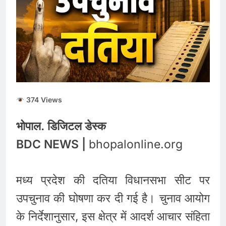
मंत्री से जवाब की मांग
RBI Monetary Policy :
रेपो रेट 5.25% पर स्थिर,
होम-कार लोन लेने वालों को
August 5, 2026
नहीं मिली राहत
5 अगस्त 2026 पंचांग,
राशिफल और मूलांक 1 से 9
तक का संपूर्ण भविष्यफल
August 5, 2026
374 Views
भोपाल. डिजिटल डेस्क
BDC NEWS |
bhopalonline.org
मध्य प्रदेश की दतिया विधानसभा सीट पर
उपचुनाव की घोषणा कर दी गई है। चुनाव आयोग
के निर्देशानुसार, इस क्षेत्र में आदर्श आचार संहिता