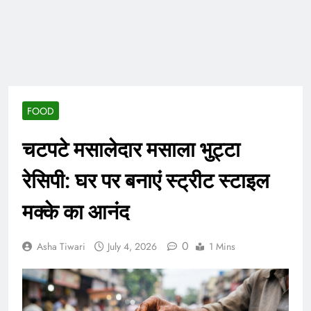
ताजा भाव
भारतीय शेयर बाजार में
सकारात्मक शुरुआत, सेंसेक्स-
निफ्टी हरे निशान पर खुले;
August 6, 2026
क्रूड ऑयल में नरमी
6 अगस्त 2026 पंचांग, मूलांक
और राशिफल: जानिए आज का
दिन आपके लिए कैसा रहेगा
August 6, 2026
FOOD
चटपटे मसालेदार मसाला भुट्टा
रेसिपी: घर पर बनाएं स्ट्रीट स्टाइल
मक्के का आनंद
0
Asha Tiwari
July 4, 2026
1 Mins