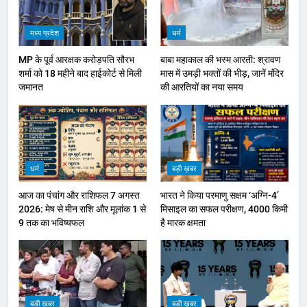
मध्य प्रदेश
धर्म
MP के पूर्व आरक्षक करोड़पति सौरभ
बाबा महाकाल की भस्म आरती: श्रावण
शर्मा को 18 महीने बाद हाईकोर्ट से मिली
मास में उमड़ी भक्तों की भीड़, जानें मंदिर
जमानत
की आरतियों का नया समय
धर्म
बड़ी ख़बर
आज का पंचांग और राशिफल 7 अगस्त
भारत ने किया परमाणु सक्षम ‘अग्नि-4’
2026: मेष से मीन राशि और मूलांक 1 से
मिसाइल का सफल परीक्षण, 4000 किमी
9 तक का भविष्यफल
है मारक क्षमता
बड़ी ख़बर
बड़ी ख़बर