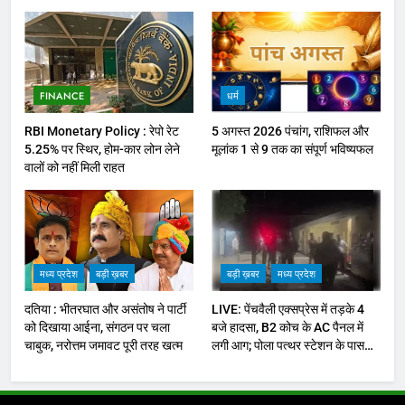
FINANCE
धर्म
RBI Monetary Policy : रेपो रेट
5 अगस्त 2026 पंचांग, राशिफल और
5.25% पर स्थिर, होम-कार लोन लेने
मूलांक 1 से 9 तक का संपूर्ण भविष्यफल
वालों को नहीं मिली राहत
मध्य प्रदेश
बड़ी ख़बर
बड़ी ख़बर
मध्य प्रदेश
दतिया : भीतरघात और असंतोष ने पार्टी
LIVE: पेंचवैली एक्सप्रेस में तड़के 4
को दिखाया आईना, संगठन पर चला
बजे हादसा, B2 कोच के AC पैनल में
चाबुक, नरोत्तम जमावट पूरी तरह खत्म
लगी आग; पोला पत्थर स्टेशन के पास
यात्रियों में मची अफ़रातफ़री