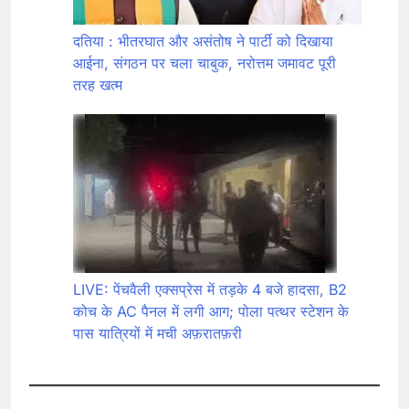
दतिया : भीतरघात और असंतोष ने पार्टी को दिखाया
आईना, संगठन पर चला चाबुक, नरोत्तम जमावट पूरी
तरह खत्म
LIVE: पेंचवैली एक्सप्रेस में तड़के 4 बजे हादसा, B2
कोच के AC पैनल में लगी आग; पोला पत्थर स्टेशन के
पास यात्रियों में मची अफ़रातफ़री