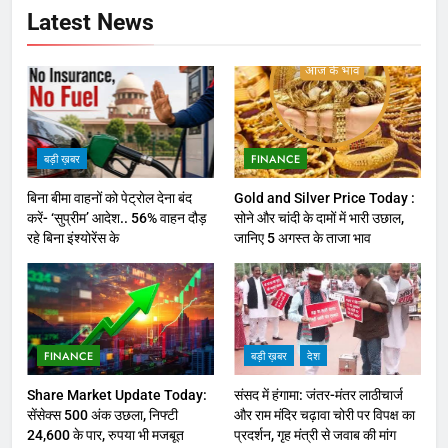
Latest News
बड़ी ख़बर
FINANCE
बिना बीमा वाहनों को पेट्राेल देना बंद
Gold and Silver Price Today :
करें- ‘सुप्रीम’ आदेश.. 56% वाहन दौड़
सोने और चांदी के दामों में भारी उछाल,
रहे बिना इंश्योरेंस के
जानिए 5 अगस्त के ताजा भाव
FINANCE
बड़ी ख़बर
देश
Share Market Update Today:
संसद में हंगामा: जंतर-मंतर लाठीचार्ज
सेंसेक्स 500 अंक उछला, निफ्टी
और राम मंदिर चढ़ावा चोरी पर विपक्ष का
24,600 के पार, रुपया भी मजबूत
प्रदर्शन, गृह मंत्री से जवाब की मांग