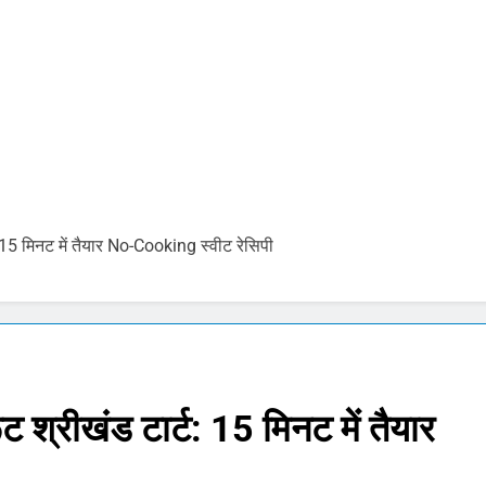
ोने-चांदी की कीमतों में जबरदस्त तेजी, जानिए आपके शहर में क्या है ताजा भाव
र में सकारात्मक शुरुआत, सेंसेक्स-निफ्टी हरे निशान पर खुले; क्रूड ऑयल में नर
ंचांग, मूलांक और राशिफल: जानिए आज का दिन आपके लिए कैसा रहेगा
को पेट्राेल देना बंद करें- ‘सुप्रीम’ आदेश.. 56% वाहन दौड़ रहे बिना इंश्योरेंस के
: 15 मिनट में तैयार No-Cooking स्वीट रेसिपी
 Price Today : सोने और चांदी के दामों में भारी उछाल, जानिए 5 अगस्त के ता
pdate Today: सेंसेक्स 500 अंक उछला, निफ्टी 24,600 के पार, रुपया भी 
ट श्रीखंड टार्ट: 15 मिनट में तैयार