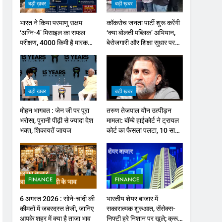
बड़ी ख़बर
बड़ी ख़बर
भारत ने किया परमाणु सक्षम
कॉकरोच जनता पार्टी शुरू करेंगी
‘अग्नि-4’ मिसाइल का सफल
‘क्या बोलती पब्लिक’ अभियान,
परीक्षण, 4000 किमी है मारक
बेरोजगारी और शिक्षा सुधार पर
क्षमता
होगा फोकस
बड़ी ख़बर
बड़ी ख़बर
मोहन भागवत : जेन जी पर पूरा
तरुण तेजपाल यौन उत्पीड़न
भरोसा, पुरानी पीढ़ी से ज्यादा देश
मामला: बॉम्बे हाईकोर्ट ने ट्रायल
भक्त, शिकायतें जायज
कोर्ट का फैसला पलटा, 10 साल
की सजा
FINANCE
FINANCE
6 अगस्त 2026 : सोने-चांदी की
भारतीय शेयर बाजार में
कीमतों में जबरदस्त तेजी, जानिए
सकारात्मक शुरुआत, सेंसेक्स-
आपके शहर में क्या है ताजा भाव
निफ्टी हरे निशान पर खुले; क्रूड