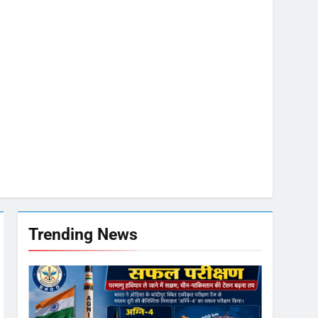
मी
जा भाव
मजबूत
Trending News