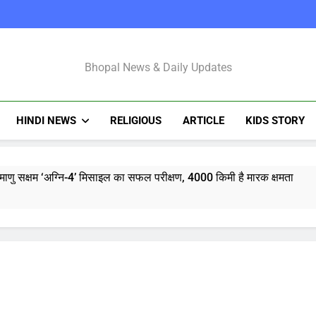
Bhopal Latest N
Bhopal News & Daily Updates
HINDI NEWS
RELIGIOUS
ARTICLE
KIDS STORY
माणु सक्षम ‘अग्नि-4’ मिसाइल का सफल परीक्षण, 4000 किमी है मारक क्षमता
्टी शुरू करेंगी ‘क्या बोलती पब्लिक’ अभियान, बेरोजगारी और शिक्षा सुधार पर हो
मोहन भागवत : जेन जी पर पूरा भरोसा, पुरानी पीढ़ी से ज्यादा देश भक्त, शिकायतें जायज
तरुण तेजपाल यौन उत्पीड़न मामला: बॉम्बे हाईकोर्ट ने ट्रायल कोर्ट का फैसला पल