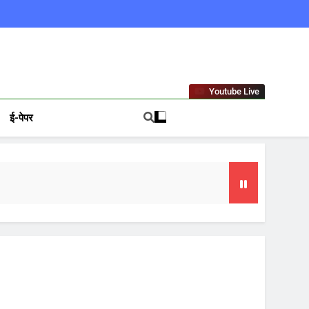
ews In Hindi
Youtube Live
ई-पेपर
गा फोकस
टा, 10 साल की सजा