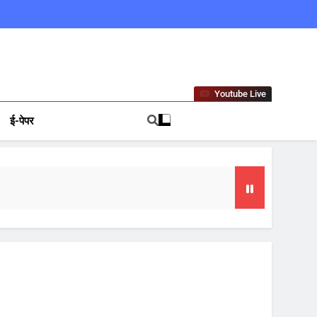
ews In Hindi
Youtube Live
ई-पेपर
गा फोकस
टा, 10 साल की सजा