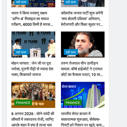
बड़ी ख़बर
बड़ी ख़बर
भारत ने किया परमाणु सक्षम
कॉकरोच जनता पार्टी शुरू करेंगी
‘अग्नि-4’ मिसाइल का सफल
‘क्या बोलती पब्लिक’ अभियान,
परीक्षण, 4000 किमी है मारक
बेरोजगारी और शिक्षा सुधार पर
क्षमता
होगा फोकस
बड़ी ख़बर
बड़ी ख़बर
मोहन भागवत : जेन जी पर पूरा
तरुण तेजपाल यौन उत्पीड़न
भरोसा, पुरानी पीढ़ी से ज्यादा देश
मामला: बॉम्बे हाईकोर्ट ने ट्रायल
भक्त, शिकायतें जायज
कोर्ट का फैसला पलटा, 10 साल
की सजा
FINANCE
FINANCE
6 अगस्त 2026 : सोने-चांदी की
भारतीय शेयर बाजार में
कीमतों में जबरदस्त तेजी, जानिए
सकारात्मक शुरुआत, सेंसेक्स-
आपके शहर में क्या है ताजा भाव
निफ्टी हरे निशान पर खुले; क्रूड