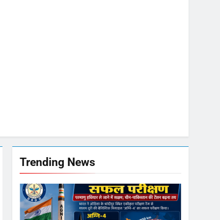
मी
जा भाव
मजबूत
Trending News