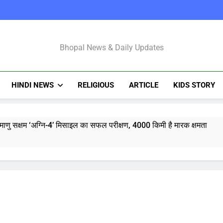
Bhopal Latest N
Bhopal News & Daily Updates
HINDI NEWS
RELIGIOUS
ARTICLE
KIDS STORY
माणु सक्षम ‘अग्नि-4’ मिसाइल का सफल परीक्षण, 4000 किमी है मारक क्षमता
्टी शुरू करेंगी ‘क्या बोलती पब्लिक’ अभियान, बेरोजगारी और शिक्षा सुधार पर हो
मोहन भागवत : जेन जी पर पूरा भरोसा, पुरानी पीढ़ी से ज्यादा देश भक्त, शिकायतें जायज
तरुण तेजपाल यौन उत्पीड़न मामला: बॉम्बे हाईकोर्ट ने ट्रायल कोर्ट का फैसला पल