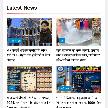
Latest News
मध्य प्रदेश
धर्म
MP के पूर्व आरक्षक करोड़पति सौरभ
बाबा महाकाल की भस्म आरती: श्रावण
शर्मा को 18 महीने बाद हाईकोर्ट से मिली
मास में उमड़ी भक्तों की भीड़, जानें मंदिर
जमानत
की आरतियों का नया समय
धर्म
बड़ी ख़बर
आज का पंचांग और राशिफल 7 अगस्त
भारत ने किया परमाणु सक्षम ‘अग्नि-4’
2026: मेष से मीन राशि और मूलांक 1 से
मिसाइल का सफल परीक्षण, 4000 किमी
9 तक का भविष्यफल
है मारक क्षमता