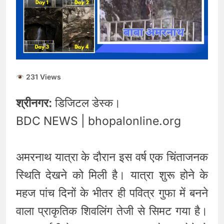
ताजा भाव
भारतीय शेयर बाजार में
सकारात्मक शुरुआत, सेंसेक्स-
निफ्टी हरे निशान पर खुले;
August 6, 2026
क्रूड ऑयल में नरमी
6 अगस्त 2026 पंचांग, मूलांक
और राशिफल: जानिए आज का
दिन आपके लिए कैसा रहेगा
August 6, 2026
231 Views
श्रीनगर:
डिजिटल डेस्क।
BDC NEWS | bhopalonline.org
अमरनाथ यात्रा के दौरान इस वर्ष एक चिंताजनक
स्थिति देखने को मिली है। यात्रा शुरू होने के
महज पांच दिनों के भीतर ही पवित्र गुफा में बनने
वाला प्राकृतिक शिवलिंग तेजी से सिमट गया है।