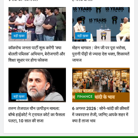
बड़ी ख़बर
बड़ी ख़बर
कॉकरोच जनता पार्टी शुरू करेंगी ‘क्या
मोहन भागवत : जेन जी पर पूरा भरोसा,
बोलती पब्लिक’ अभियान, बेरोजगारी और
पुरानी पीढ़ी से ज्यादा देश भक्त, शिकायतें
शिक्षा सुधार पर होगा फोकस
जायज
बड़ी ख़बर
FINANCE
तरुण तेजपाल यौन उत्पीड़न मामला:
6 अगस्त 2026 : सोने-चांदी की कीमतों
बॉम्बे हाईकोर्ट ने ट्रायल कोर्ट का फैसला
में जबरदस्त तेजी, जानिए आपके शहर में
पलटा, 10 साल की सजा
क्या है ताजा भाव