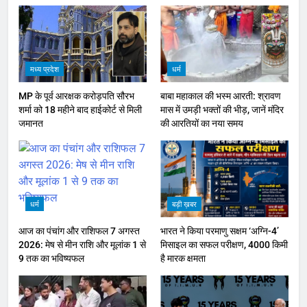
मध्य प्रदेश
धर्म
MP के पूर्व आरक्षक करोड़पति सौरभ
बाबा महाकाल की भस्म आरती: श्रावण
शर्मा को 18 महीने बाद हाईकोर्ट से मिली
मास में उमड़ी भक्तों की भीड़, जानें मंदिर
जमानत
की आरतियों का नया समय
धर्म
बड़ी ख़बर
आज का पंचांग और राशिफल 7 अगस्त
भारत ने किया परमाणु सक्षम ‘अग्नि-4’
2026: मेष से मीन राशि और मूलांक 1 से
मिसाइल का सफल परीक्षण, 4000 किमी
9 तक का भविष्यफल
है मारक क्षमता