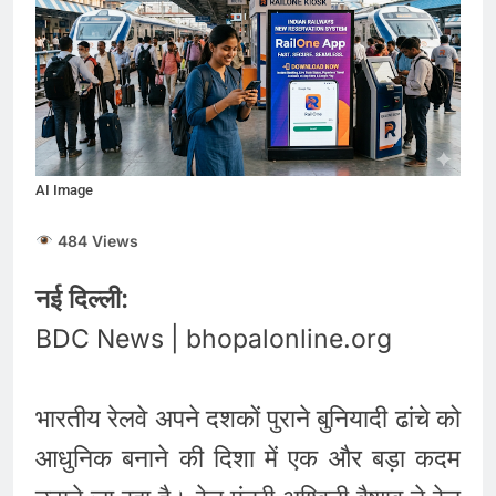
की कीमतों में जबरदस्त तेजी,
जानिए आपके शहर में क्या है
August 6, 2026
ताजा भाव
भारतीय शेयर बाजार में
सकारात्मक शुरुआत, सेंसेक्स-
निफ्टी हरे निशान पर खुले;
August 6, 2026
क्रूड ऑयल में नरमी
6 अगस्त 2026 पंचांग, मूलांक
और राशिफल: जानिए आज का
AI Image
दिन आपके लिए कैसा रहेगा
August 6, 2026
484 Views
नई दिल्ली:
BDC News | bhopalonline.org
भारतीय रेलवे अपने दशकों पुराने बुनियादी ढांचे को
आधुनिक बनाने की दिशा में एक और बड़ा कदम