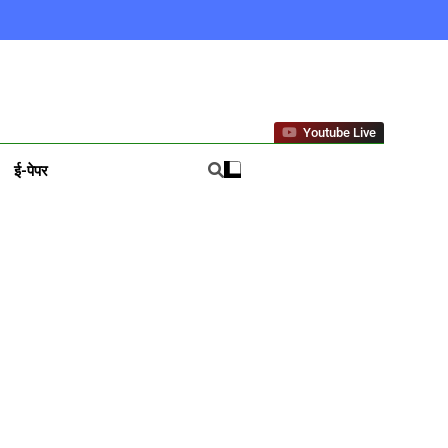
ews In Hindi
Youtube Live
ई-पेपर