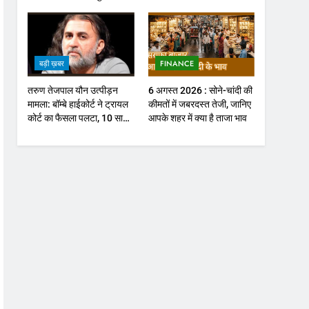
होगा फोकस
बड़ी ख़बर
FINANCE
तरुण तेजपाल यौन उत्पीड़न
6 अगस्त 2026 : सोने-चांदी की
मामला: बॉम्बे हाईकोर्ट ने ट्रायल
कीमतों में जबरदस्त तेजी, जानिए
कोर्ट का फैसला पलटा, 10 साल
आपके शहर में क्या है ताजा भाव
की सजा