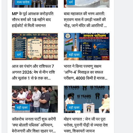
मध्य प्रदेश
धर्म
MP के पूर्व आरक्षक करोड़पति
बाबा महाकाल की भस्म आरती:
सौरभ शर्मा को 18 महीने बाद
श्रावण मास में उमड़ी भक्तों की
हाईकोर्ट से मिली जमानत
भीड़, जानें मंदिर की आरतियों का
नया समय
धर्म
बड़ी ख़बर
आज का पंचांग और राशिफल 7
भारत ने किया परमाणु सक्षम
अगस्त 2026: मेष से मीन राशि
‘अग्नि-4’ मिसाइल का सफल
और मूलांक 1 से 9 तक का
परीक्षण, 4000 किमी है मारक
भविष्यफल
क्षमता
बड़ी ख़बर
बड़ी ख़बर
कॉकरोच जनता पार्टी शुरू करेंगी
मोहन भागवत : जेन जी पर पूरा
‘क्या बोलती पब्लिक’ अभियान,
भरोसा, पुरानी पीढ़ी से ज्यादा देश
बेरोजगारी और शिक्षा सुधार पर
भक्त, शिकायतें जायज