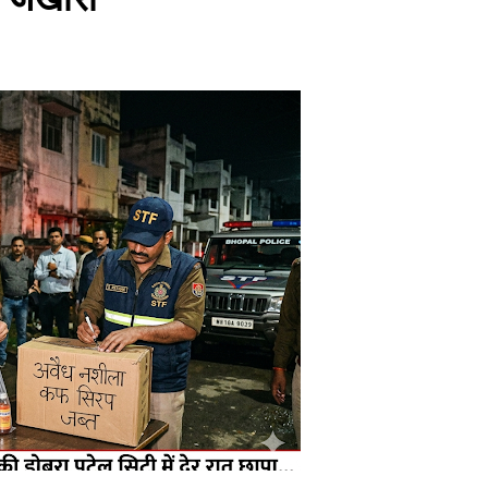
ोने-चांदी की कीमतों में जबरदस्त तेजी, जानिए आपके शहर में क्या है ताजा भाव
र में सकारात्मक शुरुआत, सेंसेक्स-निफ्टी हरे निशान पर खुले; क्रूड ऑयल में नर
ंचांग, मूलांक और राशिफल: जानिए आज का दिन आपके लिए कैसा रहेगा