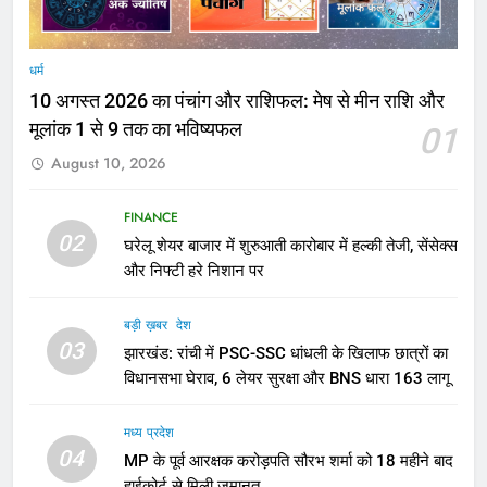
धर्म
10 अगस्त 2026 का पंचांग और राशिफल: मेष से मीन राशि और
मूलांक 1 से 9 तक का भविष्यफल
01
August 10, 2026
FINANCE
02
घरेलू शेयर बाजार में शुरुआती कारोबार में हल्की तेजी, सेंसेक्स
और निफ्टी हरे निशान पर
बड़ी ख़बर
देश
03
झारखंड: रांची में PSC-SSC धांधली के खिलाफ छात्रों का
विधानसभा घेराव, 6 लेयर सुरक्षा और BNS धारा 163 लागू
मध्य प्रदेश
04
MP के पूर्व आरक्षक करोड़पति सौरभ शर्मा को 18 महीने बाद
हाईकोर्ट से मिली जमानत