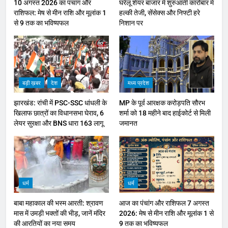
10 अगस्त 2026 का पंचांग और
घरेलू शेयर बाजार में शुरुआती कारोबार में
राशिफल: मेष से मीन राशि और मूलांक 1
हल्की तेजी, सेंसेक्स और निफ्टी हरे
से 9 तक का भविष्यफल
निशान पर
बड़ी ख़बर
देश
मध्य प्रदेश
झारखंड: रांची में PSC-SSC धांधली के
MP के पूर्व आरक्षक करोड़पति सौरभ
खिलाफ छात्रों का विधानसभा घेराव, 6
शर्मा को 18 महीने बाद हाईकोर्ट से मिली
लेयर सुरक्षा और BNS धारा 163 लागू
जमानत
धर्म
धर्म
बाबा महाकाल की भस्म आरती: श्रावण
आज का पंचांग और राशिफल 7 अगस्त
मास में उमड़ी भक्तों की भीड़, जानें मंदिर
2026: मेष से मीन राशि और मूलांक 1 से
की आरतियों का नया समय
9 तक का भविष्यफल