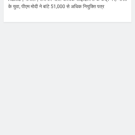
August 10, 2026
पर
के युवा, पीएम मोदी ने बांटे 51,000 से अधिक नियुक्ति पत्र
झारखंड: रांची में PSC-SSC
धांधली के खिलाफ छात्रों का
विधानसभा घेराव, 6 लेयर
August 10, 2026
सुरक्षा और BNS धारा 163
लागू