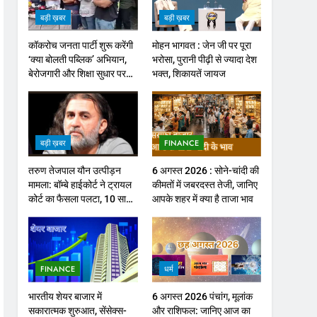
बड़ी ख़बर
बड़ी ख़बर
कॉकरोच जनता पार्टी शुरू करेंगी
मोहन भागवत : जेन जी पर पूरा
‘क्या बोलती पब्लिक’ अभियान,
भरोसा, पुरानी पीढ़ी से ज्यादा देश
बेरोजगारी और शिक्षा सुधार पर
भक्त, शिकायतें जायज
होगा फोकस
बड़ी ख़बर
FINANCE
तरुण तेजपाल यौन उत्पीड़न
6 अगस्त 2026 : सोने-चांदी की
मामला: बॉम्बे हाईकोर्ट ने ट्रायल
कीमतों में जबरदस्त तेजी, जानिए
कोर्ट का फैसला पलटा, 10 साल
आपके शहर में क्या है ताजा भाव
की सजा
FINANCE
धर्म
भारतीय शेयर बाजार में
6 अगस्त 2026 पंचांग, मूलांक
सकारात्मक शुरुआत, सेंसेक्स-
और राशिफल: जानिए आज का