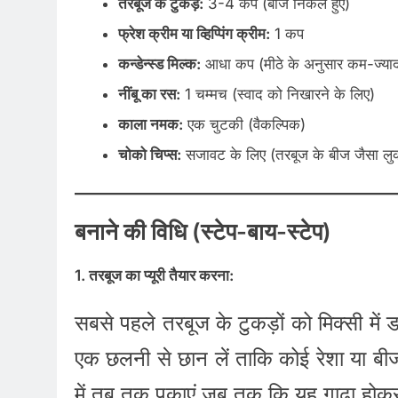
तरबूज के टुकड़े:
3-4 कप (बीज निकले हुए)
फ्रेश क्रीम या व्हिप्पिंग क्रीम:
1 कप
कन्डेन्स्ड मिल्क:
आधा कप (मीठे के अनुसार कम-ज्यादा
नींबू का रस:
1 चम्मच (स्वाद को निखारने के लिए)
काला नमक:
एक चुटकी (वैकल्पिक)
चोको चिप्स:
सजावट के लिए (तरबूज के बीज जैसा लुक 
बनाने की विधि (स्टेप-बाय-स्टेप)
1. तरबूज का प्यूरी तैयार करना:
सबसे पहले तरबूज के टुकड़ों को मिक्सी मे
एक छलनी से छान लें ताकि कोई रेशा या ब
में तब तक पकाएं जब तक कि यह गाढ़ा होकर 