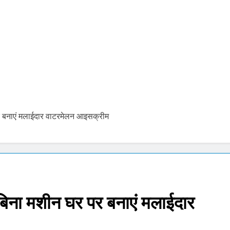
र में सकारात्मक शुरुआत, सेंसेक्स-निफ्टी हरे निशान पर खुले; क्रूड ऑयल में नर
ंचांग, मूलांक और राशिफल: जानिए आज का दिन आपके लिए कैसा रहेगा
को पेट्राेल देना बंद करें- ‘सुप्रीम’ आदेश.. 56% वाहन दौड़ रहे बिना इंश्योरेंस के
 Price Today : सोने और चांदी के दामों में भारी उछाल, जानिए 5 अगस्त के ता
र बनाएं मलाईदार वाटरमेलन आइसक्रीम
pdate Today: सेंसेक्स 500 अंक उछला, निफ्टी 24,600 के पार, रुपया भी 
जंतर-मंतर लाठीचार्ज और राम मंदिर चढ़ावा चोरी पर विपक्ष का प्रदर्शन, गृह मंत्री से
बिना मशीन घर पर बनाएं मलाईदार