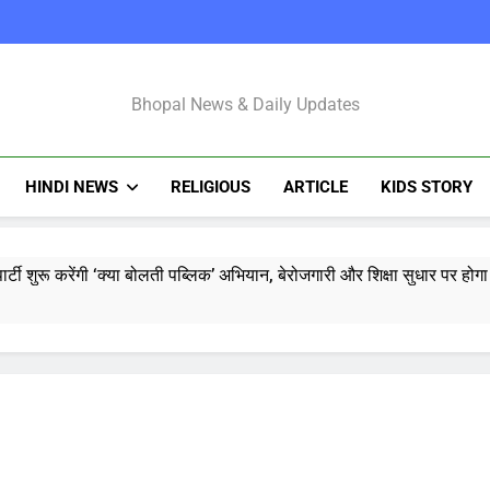
Bhopal Latest N
Bhopal News & Daily Updates
HINDI NEWS
RELIGIOUS
ARTICLE
KIDS STORY
्टी शुरू करेंगी ‘क्या बोलती पब्लिक’ अभियान, बेरोजगारी और शिक्षा सुधार पर हो
मोहन भागवत : जेन जी पर पूरा भरोसा, पुरानी पीढ़ी से ज्यादा देश भक्त, शिकायतें जायज
तरुण तेजपाल यौन उत्पीड़न मामला: बॉम्बे हाईकोर्ट ने ट्रायल कोर्ट का फैसला पल
ोने-चांदी की कीमतों में जबरदस्त तेजी, जानिए आपके शहर में क्या है ताजा भाव