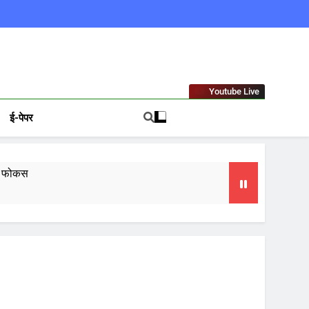
ews In Hindi
Youtube Live
ई-पेपर
गा फोकस
टा, 10 साल की सजा