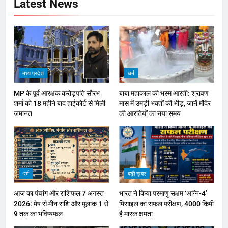
Latest News
मध्य प्रदेश
धर्म
MP के पूर्व आरक्षक करोड़पति सौरभ
बाबा महाकाल की भस्म आरती: श्रावण
शर्मा को 18 महीने बाद हाईकोर्ट से मिली
मास में उमड़ी भक्तों की भीड़, जानें मंदिर
जमानत
की आरतियों का नया समय
धर्म
बड़ी ख़बर
आज का पंचांग और राशिफल 7 अगस्त
भारत ने किया परमाणु सक्षम ‘अग्नि-4’
2026: मेष से मीन राशि और मूलांक 1 से
मिसाइल का सफल परीक्षण, 4000 किमी
9 तक का भविष्यफल
है मारक क्षमता