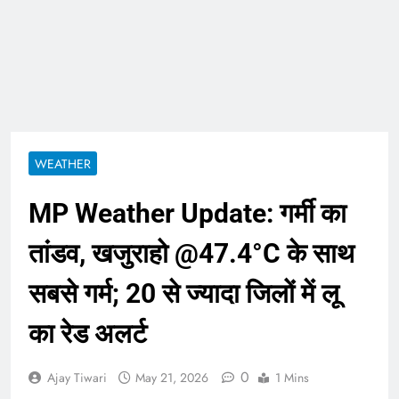
ताजा भाव
भारतीय शेयर बाजार में
सकारात्मक शुरुआत, सेंसेक्स-
निफ्टी हरे निशान पर खुले;
August 6, 2026
क्रूड ऑयल में नरमी
6 अगस्त 2026 पंचांग, मूलांक
और राशिफल: जानिए आज का
दिन आपके लिए कैसा रहेगा
August 6, 2026
WEATHER
MP Weather Update: गर्मी का
तांडव, खजुराहो @47.4°C के साथ
सबसे गर्म; 20 से ज्यादा जिलों में लू
का रेड अलर्ट
0
Ajay Tiwari
May 21, 2026
1 Mins