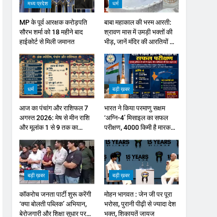
मध्य प्रदेश
धर्म
MP के पूर्व आरक्षक करोड़पति
बाबा महाकाल की भस्म आरती:
सौरभ शर्मा को 18 महीने बाद
श्रावण मास में उमड़ी भक्तों की
हाईकोर्ट से मिली जमानत
भीड़, जानें मंदिर की आरतियों का
नया समय
धर्म
बड़ी ख़बर
आज का पंचांग और राशिफल 7
भारत ने किया परमाणु सक्षम
अगस्त 2026: मेष से मीन राशि
‘अग्नि-4’ मिसाइल का सफल
और मूलांक 1 से 9 तक का
परीक्षण, 4000 किमी है मारक
भविष्यफल
क्षमता
बड़ी ख़बर
बड़ी ख़बर
कॉकरोच जनता पार्टी शुरू करेंगी
मोहन भागवत : जेन जी पर पूरा
‘क्या बोलती पब्लिक’ अभियान,
भरोसा, पुरानी पीढ़ी से ज्यादा देश
बेरोजगारी और शिक्षा सुधार पर
भक्त, शिकायतें जायज