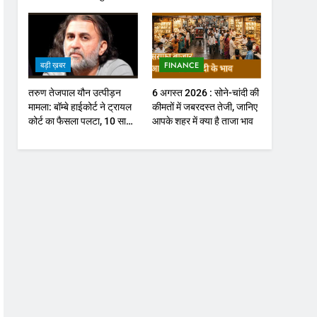
होगा फोकस
बड़ी ख़बर
FINANCE
तरुण तेजपाल यौन उत्पीड़न
6 अगस्त 2026 : सोने-चांदी की
मामला: बॉम्बे हाईकोर्ट ने ट्रायल
कीमतों में जबरदस्त तेजी, जानिए
कोर्ट का फैसला पलटा, 10 साल
आपके शहर में क्या है ताजा भाव
की सजा