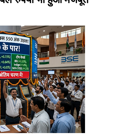
ोने-चांदी की कीमतों में जबरदस्त तेजी, जानिए आपके शहर में क्या है ताजा भाव
र में सकारात्मक शुरुआत, सेंसेक्स-निफ्टी हरे निशान पर खुले; क्रूड ऑयल में नर
ंचांग, मूलांक और राशिफल: जानिए आज का दिन आपके लिए कैसा रहेगा