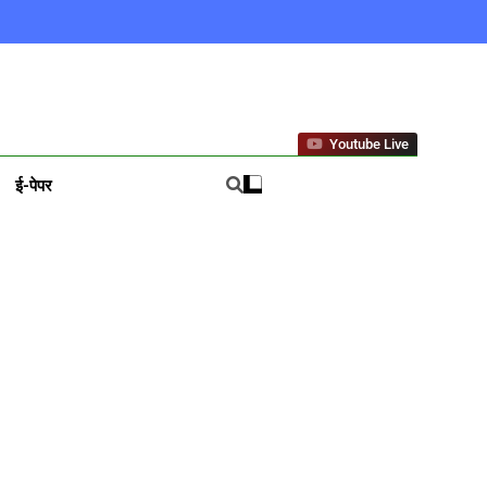
ews In Hindi
Youtube Live
ई-पेपर