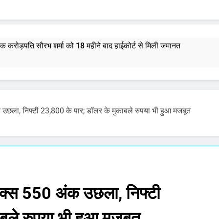
्षक करोड़पति सौरभ शर्मा को 18 महीने बाद हाईकोर्ट से मिली जमानत
भस्म आरती: श्रावण मास में उमड़ी भक्तों की भीड़, जानें मंदिर की आरतियों का न
र राशिफल 7 अगस्त 2026: मेष से मीन राशि और मूलांक 1 से 9 तक का भविष्य
ंक उछला, निफ्टी 23,800 के पार; डॉलर के मुकाबले रुपया भी हुआ मजबूत
माणु सक्षम ‘अग्नि-4’ मिसाइल का सफल परीक्षण, 4000 किमी है मारक क्षमता
्टी शुरू करेंगी ‘क्या बोलती पब्लिक’ अभियान, बेरोजगारी और शिक्षा सुधार पर हो
मोहन भागवत : जेन जी पर पूरा भरोसा, पुरानी पीढ़ी से ज्यादा देश भक्त, शिकायतें जायज
ंसेक्स 550 अंक उछला, निफ्टी
तरुण तेजपाल यौन उत्पीड़न मामला: बॉम्बे हाईकोर्ट ने ट्रायल कोर्ट का फैसला पल
बले रुपया भी हुआ मजबूत