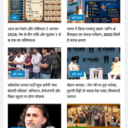
धर्म
बड़ी ख़बर
आज का पंचांग और राशिफल 7 अगस्त
भारत ने किया परमाणु सक्षम ‘अग्नि-4’
2026: मेष से मीन राशि और मूलांक 1 से
मिसाइल का सफल परीक्षण, 4000 किमी
9 तक का भविष्यफल
है मारक क्षमता
बड़ी ख़बर
बड़ी ख़बर
कॉकरोच जनता पार्टी शुरू करेंगी ‘क्या
मोहन भागवत : जेन जी पर पूरा भरोसा,
बोलती पब्लिक’ अभियान, बेरोजगारी और
पुरानी पीढ़ी से ज्यादा देश भक्त, शिकायतें
शिक्षा सुधार पर होगा फोकस
जायज