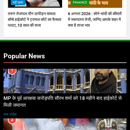
बड़ी ख़बर
FINANCE
तरुण तेजपाल यौन उत्पीड़न मामला:
6 अगस्त 2026 : सोने-चांदी की कीमतों
बॉम्बे हाईकोर्ट ने ट्रायल कोर्ट का फैसला
में जबरदस्त तेजी, जानिए आपके शहर में
पलटा, 10 साल की सजा
क्या है ताजा भाव
Popular News
1
MP के पूर्व आरक्षक करोड़पति सौरभ शर्मा को 18 महीने बाद हाईकोर्ट से
मिली जमानत
मध्य प्रदेश
2