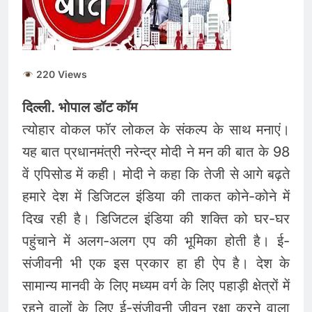
की कीमतों में जबरदस्त तेजी,
जानिए आपके शहर में क्या है
August 6, 2026
ताजा भाव
भारतीय शेयर बाजार में
सकारात्मक शुरुआत, सेंसेक्स-
निफ्टी हरे निशान पर खुले;
220 Views
August 6, 2026
क्रूड ऑयल में नरमी
6 अगस्त 2026 पंचांग, मूलांक
दिल्ली. भोपाल डॉट कॉम
और राशिफल: जानिए आज का
दिन आपके लिए कैसा रहेगा
त्योहार वोकल फॉर लोकल के संकल्प के साथ मनाएं।
August 6, 2026
यह बात प्रधानमंत्री नरेन्द्र मोदी ने मन की बात के 98
वें एपिसोड में कही। मोदी ने कहा कि तेजी से आगे बढ़ते
हमारे देश में डिजिटल इंडिया की ताकत कोने-कोने में
दिख रही है। डिजिटल इंडिया की शक्ति को घर-घर
पहुंचाने में अलग-अलग एप की भूमिका होती है। ई-
संजीवनी भी एक इस प्रकार हा ही ऐप है। देश के
सामान्य मानवी के लिए मध्यम वर्ग के लिए पहाड़ी क्षेत्रों में
रहने वालों के लिए ई-संजीवनी जीवन रक्षा करने वाला