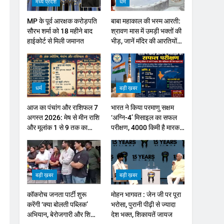
मध्य प्रदेश
धर्म
MP के पूर्व आरक्षक करोड़पति
बाबा महाकाल की भस्म आरती:
सौरभ शर्मा को 18 महीने बाद
श्रावण मास में उमड़ी भक्तों की
हाईकोर्ट से मिली जमानत
भीड़, जानें मंदिर की आरतियों
का नया समय
धर्म
बड़ी ख़बर
आज का पंचांग और राशिफल 7
भारत ने किया परमाणु सक्षम
अगस्त 2026: मेष से मीन राशि
‘अग्नि-4’ मिसाइल का सफल
और मूलांक 1 से 9 तक का
परीक्षण, 4000 किमी है मारक
भविष्यफल
क्षमता
बड़ी ख़बर
बड़ी ख़बर
कॉकरोच जनता पार्टी शुरू
मोहन भागवत : जेन जी पर पूरा
करेंगी ‘क्या बोलती पब्लिक’
भरोसा, पुरानी पीढ़ी से ज्यादा
अभियान, बेरोजगारी और शिक्षा
देश भक्त, शिकायतें जायज