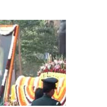
ोने-चांदी की कीमतों में जबरदस्त तेजी, जानिए आपके शहर में क्या है ताजा भाव
र में सकारात्मक शुरुआत, सेंसेक्स-निफ्टी हरे निशान पर खुले; क्रूड ऑयल में नर
ंचांग, मूलांक और राशिफल: जानिए आज का दिन आपके लिए कैसा रहेगा