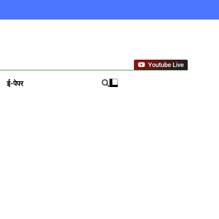
ews In Hindi
Youtube Live
ई-पेपर