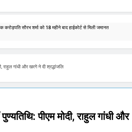
्षक करोड़पति सौरभ शर्मा को 18 महीने बाद हाईकोर्ट से मिली जमानत
भस्म आरती: श्रावण मास में उमड़ी भक्तों की भीड़, जानें मंदिर की आरतियों का न
र राशिफल 7 अगस्त 2026: मेष से मीन राशि और मूलांक 1 से 9 तक का भविष्य
 राहुल गांधी और खरगे ने दी श्रद्धांजलि
माणु सक्षम ‘अग्नि-4’ मिसाइल का सफल परीक्षण, 4000 किमी है मारक क्षमता
्टी शुरू करेंगी ‘क्या बोलती पब्लिक’ अभियान, बेरोजगारी और शिक्षा सुधार पर हो
मोहन भागवत : जेन जी पर पूरा भरोसा, पुरानी पीढ़ी से ज्यादा देश भक्त, शिकायतें जायज
ुण्यतिथि: पीएम मोदी, राहुल गांधी और
तरुण तेजपाल यौन उत्पीड़न मामला: बॉम्बे हाईकोर्ट ने ट्रायल कोर्ट का फैसला पल