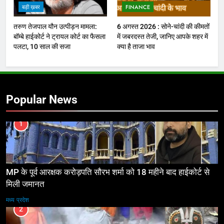
बड़ी ख़बर
FINANCE
तरुण तेजपाल यौन उत्पीड़न मामला:
6 अगस्त 2026 : सोने-चांदी की कीमतों
बॉम्बे हाईकोर्ट ने ट्रायल कोर्ट का फैसला
में जबरदस्त तेजी, जानिए आपके शहर में
पलटा, 10 साल की सजा
क्या है ताजा भाव
Popular News
1
MP के पूर्व आरक्षक करोड़पति सौरभ शर्मा को 18 महीने बाद हाईकोर्ट से
मिली जमानत
मध्य प्रदेश
2