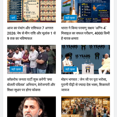
धर्म
बड़ी ख़बर
आज का पंचांग और राशिफल 7 अगस्त
भारत ने किया परमाणु सक्षम ‘अग्नि-4’
2026: मेष से मीन राशि और मूलांक 1 से
मिसाइल का सफल परीक्षण, 4000 किमी
9 तक का भविष्यफल
है मारक क्षमता
बड़ी ख़बर
बड़ी ख़बर
कॉकरोच जनता पार्टी शुरू करेंगी ‘क्या
मोहन भागवत : जेन जी पर पूरा भरोसा,
बोलती पब्लिक’ अभियान, बेरोजगारी और
पुरानी पीढ़ी से ज्यादा देश भक्त, शिकायतें
शिक्षा सुधार पर होगा फोकस
जायज