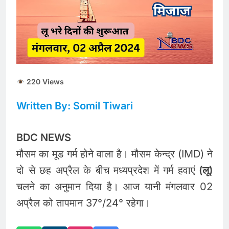
ताजा भाव
भारतीय शेयर बाजार में
सकारात्मक शुरुआत, सेंसेक्स-
निफ्टी हरे निशान पर खुले;
August 6, 2026
क्रूड ऑयल में नरमी
6 अगस्त 2026 पंचांग, मूलांक
और राशिफल: जानिए आज का
दिन आपके लिए कैसा रहेगा
August 6, 2026
220 Views
Written By: Somil Tiwari
BDC NEWS
मौसम का मूड गर्म होने वाला है। मौसम केन्द्र (IMD) ने
दो से छह अप्रैल के बीच मध्यप्रदेश में गर्म हवाएं
(लू)
चलने का अनुमान दिया है। आज यानी मंगलवार 02
अप्रैल को तापमान 37°/24° रहेगा।