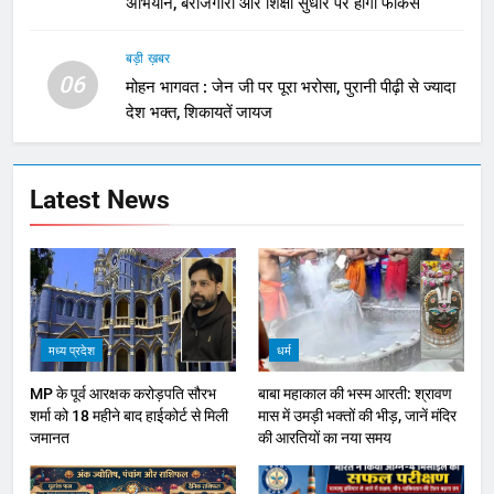
अभियान, बेरोजगारी और शिक्षा सुधार पर होगा फोकस
बड़ी ख़बर
06
मोहन भागवत : जेन जी पर पूरा भरोसा, पुरानी पीढ़ी से ज्यादा
देश भक्त, शिकायतें जायज
Latest News
मध्य प्रदेश
धर्म
MP के पूर्व आरक्षक करोड़पति सौरभ
बाबा महाकाल की भस्म आरती: श्रावण
शर्मा को 18 महीने बाद हाईकोर्ट से मिली
मास में उमड़ी भक्तों की भीड़, जानें मंदिर
जमानत
की आरतियों का नया समय