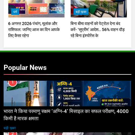
धर्म
बड़ी ख़बर
6 अगस्त 2026 पंचांग, मूलांक और
बिना बीमा वाहनों को पेट्राेल देना बंद
राशिफल: जानिए आज का दिन आपके
करें- ‘सुप्रीम’ आदेश.. 56% वाहन दौड़
लिए कैसा रहेगा
रहे बिना इंश्योरेंस के
Popular News
1
भारत ने किया परमाणु सक्षम ‘अग्नि-4’ मिसाइल का सफल परीक्षण, 4000
किमी है मारक क्षमता
बड़ी ख़बर
2