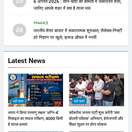
05
6 अगस्त 2026 : सोने-चांदी की कीमतों में जबरदस्त तेजी,
जानिए आपके शहर में क्या है ताजा भाव
FINANCE
06
भारतीय शेयर बाजार में सकारात्मक शुरुआत, सेंसेक्स-निफ्टी
हरे निशान पर खुले; क्रूड ऑयल में नरमी
Latest News
बड़ी ख़बर
बड़ी ख़बर
भारत ने किया परमाणु सक्षम ‘अग्नि-4’
कॉकरोच जनता पार्टी शुरू करेंगी ‘क्या
मिसाइल का सफल परीक्षण, 4000 किमी
बोलती पब्लिक’ अभियान, बेरोजगारी और
है मारक क्षमता
शिक्षा सुधार पर होगा फोकस