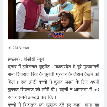
देना बंद करें- ‘सुप्रीम’ आदेश..
56% वाहन दौड़ रहे बिना
August 5, 2026
इंश्योरेंस के
Gold and Silver Price
Today : सोने और चांदी के
दामों में भारी उछाल, जानिए 5
August 5, 2026
अगस्त के ताजा भाव
Share Market Update
Today: सेंसेक्स 500 अंक
उछला, निफ्टी 24,600 के पार,
August 5, 2026
रुपया भी मजबूत
231 Views
इच्छावर. बीडीसी न्यूज
चुनाव में इमोशनल मूव्हमेंट.. मध्यप्रदेश में पूर्व मुख्यमंत्री
मामा शिवराज सिंह के चुनावी प्रचार के दौरान देखने को
मिला। एक छोटी बच्ची ने चुनाव लड़ने के लिए अपनी
गुल्लक शिवराज को सौंपी दी। बहनों ने आमसभा में 50
हजार रूपये इकट्‌ठे कर दिए।
बच्ची ने शिवराज को गुल्लक देते हुए कहा- मामा यह