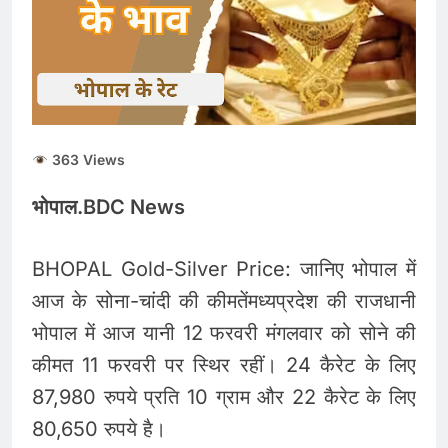
ताजा भाव
भारतीय शेयर बाजार में
सकारात्मक शुरुआत, सेंसेक्स-
निफ्टी हरे निशान पर खुले;
August 6, 2026
क्रूड ऑयल में नरमी
6 अगस्त 2026 पंचांग, मूलांक
और राशिफल: जानिए आज का
दिन आपके लिए कैसा रहेगा
August 6, 2026
363 Views
भोपाल.BDC News
BHOPAL Gold-Silver Price: जानिए भोपाल में
आज के सोना-चांदी की कीमतेंमध्यप्रदेश की राजधानी
भोपाल में आज यानी 12 फरवरी मंगलवार को सोने की
कीमत 11 फरवरी पर स्थिर रहीं। 24 कैरेट के लिए
87,980 रुपये प्रति 10 ग्राम और 22 कैरेट के लिए
80,650 रुपये है।