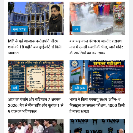
मध्य प्रदेश
धर्म
MP के पूर्व आरक्षक करोड़पति सौरभ
बाबा महाकाल की भस्म आरती: श्रावण
शर्मा को 18 महीने बाद हाईकोर्ट से मिली
मास में उमड़ी भक्तों की भीड़, जानें मंदिर
जमानत
की आरतियों का नया समय
धर्म
बड़ी ख़बर
आज का पंचांग और राशिफल 7 अगस्त
भारत ने किया परमाणु सक्षम ‘अग्नि-4’
2026: मेष से मीन राशि और मूलांक 1 से
मिसाइल का सफल परीक्षण, 4000 किमी
9 तक का भविष्यफल
है मारक क्षमता