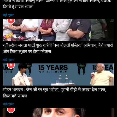
भारत ने किया परमाणु सक्षम ‘अग्नि-4’ मिसाइल का सफल परीक्षण, 4000
किमी है मारक क्षमता
बड़ी ख़बर
5
कॉकरोच जनता पार्टी शुरू करेंगी ‘क्या बोलती पब्लिक’ अभियान, बेरोजगारी
और शिक्षा सुधार पर होगा फोकस
बड़ी ख़बर
6
मोहन भागवत : जेन जी पर पूरा भरोसा, पुरानी पीढ़ी से ज्यादा देश भक्त,
शिकायतें जायज
बड़ी ख़बर
7