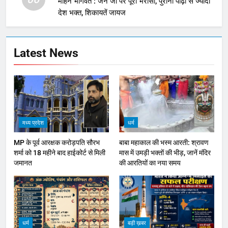
मोहन भागवत : जेन जी पर पूरा भरोसा, पुरानी पीढ़ी से ज्यादा
देश भक्त, शिकायतें जायज
Latest News
मध्य प्रदेश
धर्म
MP के पूर्व आरक्षक करोड़पति सौरभ
बाबा महाकाल की भस्म आरती: श्रावण
शर्मा को 18 महीने बाद हाईकोर्ट से मिली
मास में उमड़ी भक्तों की भीड़, जानें मंदिर
जमानत
की आरतियों का नया समय
धर्म
बड़ी ख़बर