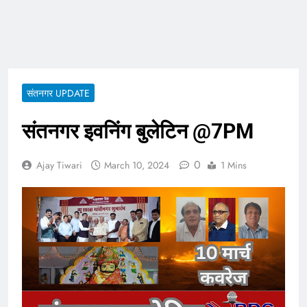
ताजा भाव
भारतीय शेयर बाजार में
सकारात्मक शुरुआत, सेंसेक्स-
निफ्टी हरे निशान पर खुले;
August 6, 2026
क्रूड ऑयल में नरमी
6 अगस्त 2026 पंचांग, मूलांक
और राशिफल: जानिए आज का
संतनगर UPDATE
दिन आपके लिए कैसा रहेगा
August 6, 2026
संतनगर इवनिंग बुलेटिन @7PM
0
Ajay Tiwari
March 10, 2024
1 Mins