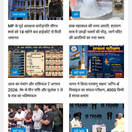
मध्य प्रदेश
धर्म
MP के पूर्व आरक्षक करोड़पति सौरभ
बाबा महाकाल की भस्म आरती: श्रावण
शर्मा को 18 महीने बाद हाईकोर्ट से मिली
मास में उमड़ी भक्तों की भीड़, जानें मंदिर
जमानत
की आरतियों का नया समय
धर्म
बड़ी ख़बर
आज का पंचांग और राशिफल 7 अगस्त
भारत ने किया परमाणु सक्षम ‘अग्नि-4’
2026: मेष से मीन राशि और मूलांक 1 से
मिसाइल का सफल परीक्षण, 4000 किमी
9 तक का भविष्यफल
है मारक क्षमता
बड़ी ख़बर
बड़ी ख़बर