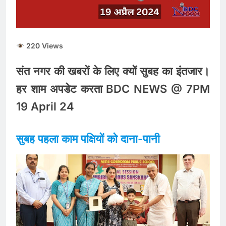
ताजा भाव
भारतीय शेयर बाजार में
सकारात्मक शुरुआत, सेंसेक्स-
निफ्टी हरे निशान पर खुले;
August 6, 2026
क्रूड ऑयल में नरमी
220 Views
6 अगस्त 2026 पंचांग, मूलांक
और राशिफल: जानिए आज का
दिन आपके लिए कैसा रहेगा
संत नगर की खबरों के लिए क्यों सुबह का इंतजार।
August 6, 2026
हर शाम अपडेट करता BDC NEWS @ 7PM
19 April 24
सुबह पहला काम पक्षियों को दाना-पानी