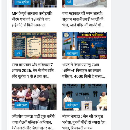
मध्य प्रदेश
धर्म
MP के पूर्व आरक्षक करोड़पति
बाबा महाकाल की भस्म आरती:
सौरभ शर्मा को 18 महीने बाद
श्रावण मास में उमड़ी भक्तों की
हाईकोर्ट से मिली जमानत
भीड़, जानें मंदिर की आरतियों का
नया समय
धर्म
बड़ी ख़बर
आज का पंचांग और राशिफल 7
भारत ने किया परमाणु सक्षम
अगस्त 2026: मेष से मीन राशि
‘अग्नि-4’ मिसाइल का सफल
और मूलांक 1 से 9 तक का
परीक्षण, 4000 किमी है मारक
भविष्यफल
क्षमता
बड़ी ख़बर
बड़ी ख़बर
कॉकरोच जनता पार्टी शुरू करेंगी
मोहन भागवत : जेन जी पर पूरा
‘क्या बोलती पब्लिक’ अभियान,
भरोसा, पुरानी पीढ़ी से ज्यादा देश
बेरोजगारी और शिक्षा सुधार पर
भक्त, शिकायतें जायज