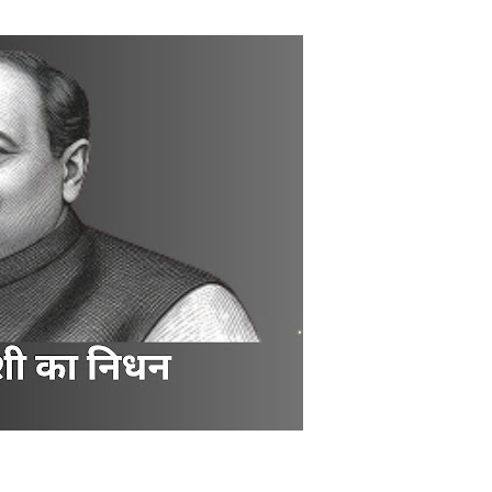
ोने-चांदी की कीमतों में जबरदस्त तेजी, जानिए आपके शहर में क्या है ताजा भाव
र में सकारात्मक शुरुआत, सेंसेक्स-निफ्टी हरे निशान पर खुले; क्रूड ऑयल में नर
ंचांग, मूलांक और राशिफल: जानिए आज का दिन आपके लिए कैसा रहेगा