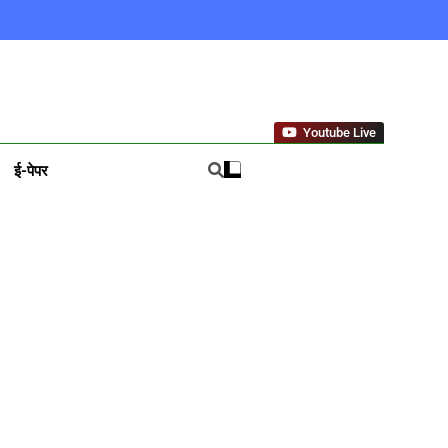
ews In Hindi
Youtube Live
ई-पेपर