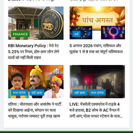
FINANCE
धर्म
RBI Monetary Policy : रेपो रेट
5 अगस्त 2026 पंचांग, राशिफल और
5.25% पर स्थिर, होम-कार लोन लेने
मूलांक 1 से 9 तक का संपूर्ण भविष्यफल
वालों को नहीं मिली राहत
मध्य प्रदेश
बड़ी ख़बर
बड़ी ख़बर
मध्य प्रदेश
दतिया : भीतरघात और असंतोष ने पार्टी
LIVE: पेंचवैली एक्सप्रेस में तड़के 4
को दिखाया आईना, संगठन पर चला
बजे हादसा, B2 कोच के AC पैनल में
चाबुक, नरोत्तम जमावट पूरी तरह खत्म
लगी आग; पोला पत्थर स्टेशन के पास
यात्रियों में मची अफ़रातफ़री