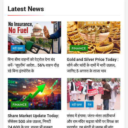
Latest News
बड़ी ख़बर
FINANCE
बिना बीमा वाहनों को पेट्राेल देना बंद
Gold and Silver Price Today :
करें- ‘सुप्रीम’ आदेश.. 56% वाहन दौड़
सोने और चांदी के दामों में भारी उछाल,
रहे बिना इंश्योरेंस के
जानिए 5 अगस्त के ताजा भाव
FINANCE
बड़ी ख़बर
देश
Share Market Update Today:
संसद में हंगामा: जंतर-मंतर लाठीचार्ज
सेंसेक्स 500 अंक उछला, निफ्टी
और राम मंदिर चढ़ावा चोरी पर विपक्ष का
24,600 के पार, रुपया भी मजबूत
प्रदर्शन, गृह मंत्री से जवाब की मांग