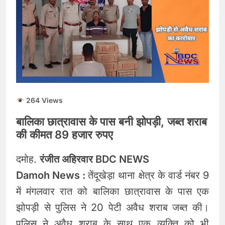
तड़के 4 बजे हादसा, B2 कोच
के AC पैनल में लगी आग; पोला
August 5, 2026
पत्थर स्टेशन के पास यात्रियों में
मची अफ़रातफ़री
264 Views
बालिका छात्रावास के पास बनी झोपड़ी, जब्त शराब
की कीमत 89 हजार रुपए
दमोह.
रंजीत अहिरवार BDC NEWS
Damoh News :
तेंदूखेड़ा थाना क्षेत्र के वार्ड नंबर 9
में मंगलवार रात को बालिका छात्रावास के पास एक
झोपड़ी से पुलिस ने 20 पेटी अवैध शराब जब्त की।
पुलिस ने अवैध शराब के साथ एक व्यक्ति को भी