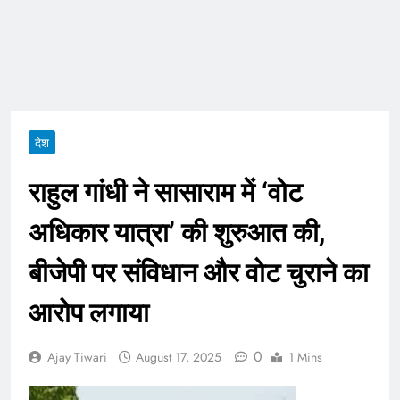
ताजा भाव
भारतीय शेयर बाजार में
सकारात्मक शुरुआत, सेंसेक्स-
निफ्टी हरे निशान पर खुले;
August 6, 2026
क्रूड ऑयल में नरमी
6 अगस्त 2026 पंचांग, मूलांक
और राशिफल: जानिए आज का
दिन आपके लिए कैसा रहेगा
August 6, 2026
देश
राहुल गांधी ने सासाराम में ‘वोट
अधिकार यात्रा’ की शुरुआत की,
बीजेपी पर संविधान और वोट चुराने का
आरोप लगाया
0
Ajay Tiwari
August 17, 2025
1 Mins