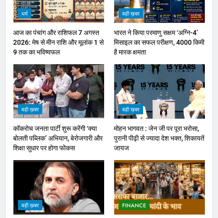
धर्म
बड़ी ख़बर
आज का पंचांग और राशिफल 7 अगस्त
भारत ने किया परमाणु सक्षम ‘अग्नि-4’
2026: मेष से मीन राशि और मूलांक 1 से
मिसाइल का सफल परीक्षण, 4000 किमी
9 तक का भविष्यफल
है मारक क्षमता
बड़ी ख़बर
बड़ी ख़बर
कॉकरोच जनता पार्टी शुरू करेंगी ‘क्या
मोहन भागवत : जेन जी पर पूरा भरोसा,
बोलती पब्लिक’ अभियान, बेरोजगारी और
पुरानी पीढ़ी से ज्यादा देश भक्त, शिकायतें
शिक्षा सुधार पर होगा फोकस
जायज
बड़ी ख़बर
FINANCE