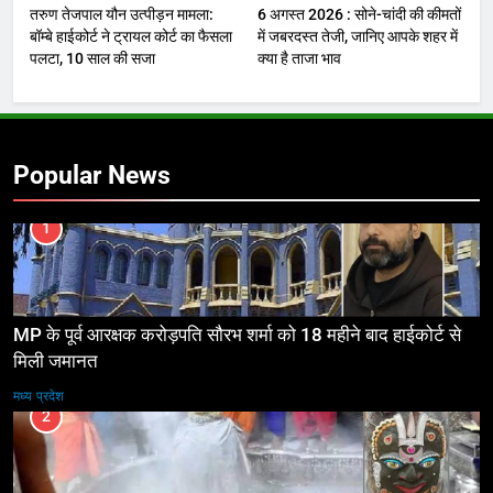
तरुण तेजपाल यौन उत्पीड़न मामला:
6 अगस्त 2026 : सोने-चांदी की कीमतों
बॉम्बे हाईकोर्ट ने ट्रायल कोर्ट का फैसला
में जबरदस्त तेजी, जानिए आपके शहर में
पलटा, 10 साल की सजा
क्या है ताजा भाव
Popular News
1
MP के पूर्व आरक्षक करोड़पति सौरभ शर्मा को 18 महीने बाद हाईकोर्ट से
मिली जमानत
मध्य प्रदेश
2