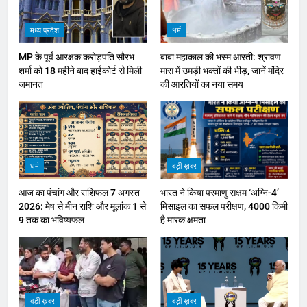
मध्य प्रदेश
धर्म
MP के पूर्व आरक्षक करोड़पति सौरभ
बाबा महाकाल की भस्म आरती: श्रावण
शर्मा को 18 महीने बाद हाईकोर्ट से मिली
मास में उमड़ी भक्तों की भीड़, जानें मंदिर
जमानत
की आरतियों का नया समय
धर्म
बड़ी ख़बर
आज का पंचांग और राशिफल 7 अगस्त
भारत ने किया परमाणु सक्षम ‘अग्नि-4’
2026: मेष से मीन राशि और मूलांक 1 से
मिसाइल का सफल परीक्षण, 4000 किमी
9 तक का भविष्यफल
है मारक क्षमता
बड़ी ख़बर
बड़ी ख़बर