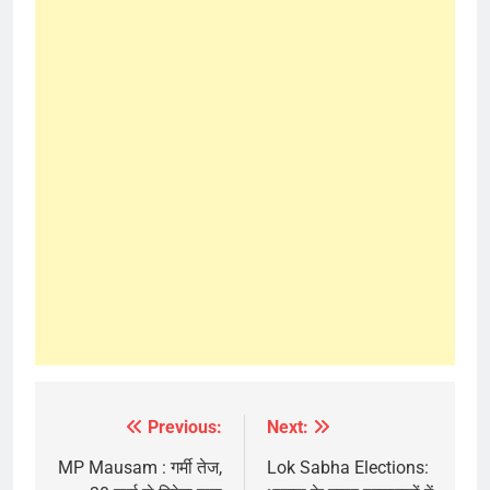
Previous:
Next:
Post
navigation
MP Mausam : गर्मी तेज,
Lok Sabha Elections: