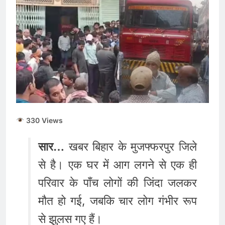
की कीमतों में जबरदस्त तेजी,
जानिए आपके शहर में क्या है
August 6, 2026
ताजा भाव
भारतीय शेयर बाजार में
सकारात्मक शुरुआत, सेंसेक्स-
निफ्टी हरे निशान पर खुले;
August 6, 2026
क्रूड ऑयल में नरमी
6 अगस्त 2026 पंचांग, मूलांक
और राशिफल: जानिए आज का
दिन आपके लिए कैसा रहेगा
August 6, 2026
330 Views
सार…
खबर बिहार के मुजफ्फरपुर जिले
से है। एक घर में आग लगने से एक ही
परिवार के पाँच लोगों की जिंदा जलकर
मौत हो गई, जबकि चार लोग गंभीर रूप
से झुलस गए हैं।