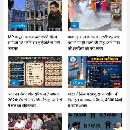
मध्य प्रदेश
धर्म
MP के पूर्व आरक्षक करोड़पति सौरभ
बाबा महाकाल की भस्म आरती: श्रावण
शर्मा को 18 महीने बाद हाईकोर्ट से मिली
मास में उमड़ी भक्तों की भीड़, जानें मंदिर
जमानत
की आरतियों का नया समय
धर्म
बड़ी ख़बर
आज का पंचांग और राशिफल 7 अगस्त
भारत ने किया परमाणु सक्षम ‘अग्नि-4’
2026: मेष से मीन राशि और मूलांक 1 से
मिसाइल का सफल परीक्षण, 4000 किमी
9 तक का भविष्यफल
है मारक क्षमता