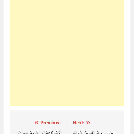
Previous:
Next:
Post
भोपाल मेट्रो: ‘ओके’ रिपोर्ट
बरेली: दिल्ली से झारखंड