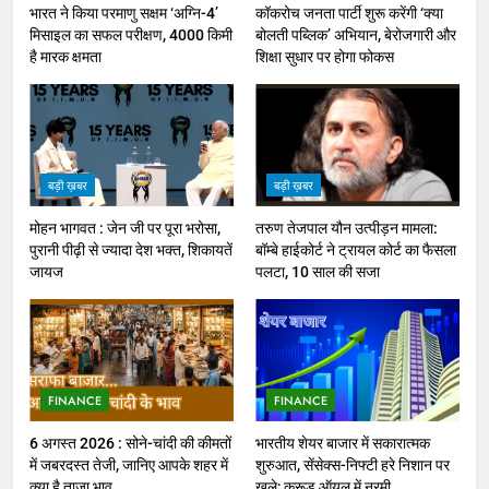
भारत ने किया परमाणु सक्षम ‘अग्नि-4’
कॉकरोच जनता पार्टी शुरू करेंगी ‘क्या
मिसाइल का सफल परीक्षण, 4000 किमी
बोलती पब्लिक’ अभियान, बेरोजगारी और
है मारक क्षमता
शिक्षा सुधार पर होगा फोकस
बड़ी ख़बर
बड़ी ख़बर
मोहन भागवत : जेन जी पर पूरा भरोसा,
तरुण तेजपाल यौन उत्पीड़न मामला:
पुरानी पीढ़ी से ज्यादा देश भक्त, शिकायतें
बॉम्बे हाईकोर्ट ने ट्रायल कोर्ट का फैसला
जायज
पलटा, 10 साल की सजा
FINANCE
FINANCE
6 अगस्त 2026 : सोने-चांदी की कीमतों
भारतीय शेयर बाजार में सकारात्मक
में जबरदस्त तेजी, जानिए आपके शहर में
शुरुआत, सेंसेक्स-निफ्टी हरे निशान पर
क्या है ताजा भाव
खुले; क्रूड ऑयल में नरमी