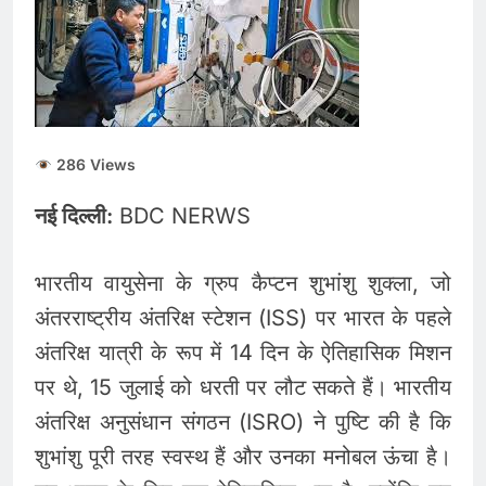
देना बंद करें- ‘सुप्रीम’ आदेश..
56% वाहन दौड़ रहे बिना
August 5, 2026
इंश्योरेंस के
Gold and Silver Price
Today : सोने और चांदी के
दामों में भारी उछाल, जानिए 5
August 5, 2026
अगस्त के ताजा भाव
Share Market Update
286 Views
Today: सेंसेक्स 500 अंक
उछला, निफ्टी 24,600 के पार,
August 5, 2026
रुपया भी मजबूत
नई दिल्ली:
BDC NERWS
भारतीय वायुसेना के ग्रुप कैप्टन शुभांशु शुक्ला, जो
अंतरराष्ट्रीय अंतरिक्ष स्टेशन (ISS) पर भारत के पहले
अंतरिक्ष यात्री के रूप में 14 दिन के ऐतिहासिक मिशन
पर थे, 15 जुलाई को धरती पर लौट सकते हैं। भारतीय
अंतरिक्ष अनुसंधान संगठन (ISRO) ने पुष्टि की है कि
शुभांशु पूरी तरह स्वस्थ हैं और उनका मनोबल ऊंचा है।