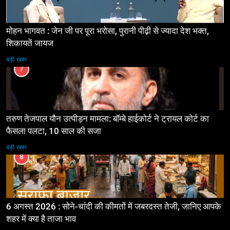
मोहन भागवत : जेन जी पर पूरा भरोसा, पुरानी पीढ़ी से ज्यादा देश भक्त,
शिकायतें जायज
बड़ी ख़बर
7
तरुण तेजपाल यौन उत्पीड़न मामला: बॉम्बे हाईकोर्ट ने ट्रायल कोर्ट का
फैसला पलटा, 10 साल की सजा
बड़ी ख़बर
8
6 अगस्त 2026 : सोने-चांदी की कीमतों में जबरदस्त तेजी, जानिए आपके
शहर में क्या है ताजा भाव