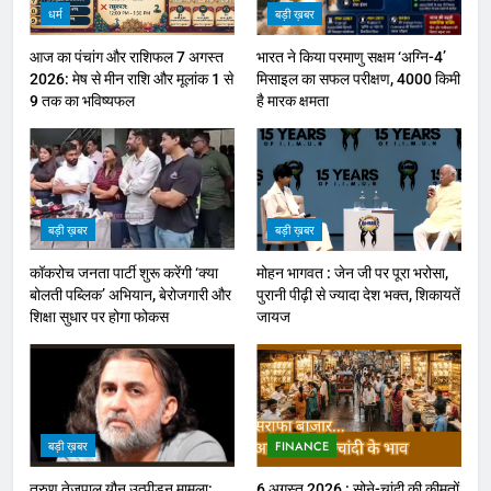
धर्म
बड़ी ख़बर
आज का पंचांग और राशिफल 7 अगस्त
भारत ने किया परमाणु सक्षम ‘अग्नि-4’
2026: मेष से मीन राशि और मूलांक 1 से
मिसाइल का सफल परीक्षण, 4000 किमी
9 तक का भविष्यफल
है मारक क्षमता
बड़ी ख़बर
बड़ी ख़बर
कॉकरोच जनता पार्टी शुरू करेंगी ‘क्या
मोहन भागवत : जेन जी पर पूरा भरोसा,
बोलती पब्लिक’ अभियान, बेरोजगारी और
पुरानी पीढ़ी से ज्यादा देश भक्त, शिकायतें
शिक्षा सुधार पर होगा फोकस
जायज
बड़ी ख़बर
FINANCE
तरुण तेजपाल यौन उत्पीड़न मामला:
6 अगस्त 2026 : सोने-चांदी की कीमतों