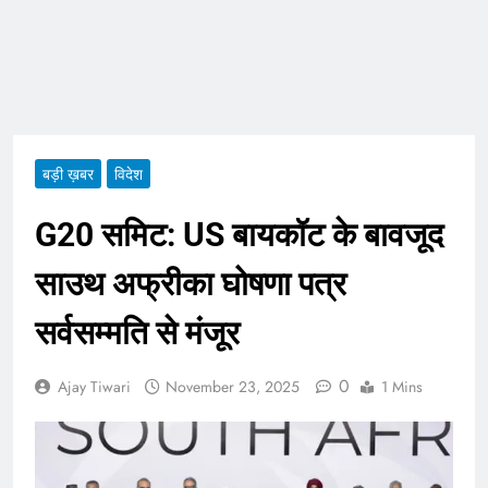
ताजा भाव
भारतीय शेयर बाजार में
सकारात्मक शुरुआत, सेंसेक्स-
निफ्टी हरे निशान पर खुले;
August 6, 2026
क्रूड ऑयल में नरमी
6 अगस्त 2026 पंचांग, मूलांक
और राशिफल: जानिए आज का
दिन आपके लिए कैसा रहेगा
August 6, 2026
बड़ी ख़बर
विदेश
G20 समिट: US बायकॉट के बावजूद
साउथ अफ्रीका घोषणा पत्र
सर्वसम्मति से मंजूर
0
Ajay Tiwari
November 23, 2025
1 Mins