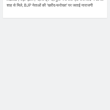
August 7, 2026
का नया समय
शाह से मिले, BJP नेताओं की ‘खरीद-फरोख्त’ पर जताई नाराजगी
आज का पंचांग और राशिफल 7
अगस्त 2026: मेष से मीन राशि
और मूलांक 1 से 9 तक का
August 7, 2026
भविष्यफल
भारत ने किया परमाणु सक्षम
‘अग्नि-4’ मिसाइल का सफल
परीक्षण, 4000 किमी है मारक
August 6, 2026
क्षमता
कॉकरोच जनता पार्टी शुरू
करेंगी ‘क्या बोलती पब्लिक’
अभियान, बेरोजगारी और शिक्षा
August 6, 2026
सुधार पर होगा फोकस
मोहन भागवत : जेन जी पर पूरा
भरोसा, पुरानी पीढ़ी से ज्यादा
देश भक्त, शिकायतें जायज
August 6, 2026
तरुण तेजपाल यौन उत्पीड़न
मामला: बॉम्बे हाईकोर्ट ने
ट्रायल कोर्ट का फैसला पलटा,
August 6, 2026
10 साल की सजा
6 अगस्त 2026 : सोने-चांदी
की कीमतों में जबरदस्त तेजी,
जानिए आपके शहर में क्या है
August 6, 2026