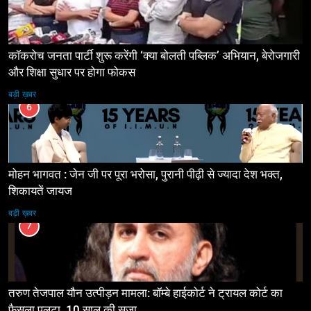
कॉकरोच जनता पार्टी शुरू करेंगी ‘क्या बोलती पब्लिक’ अभियान, बेरोजगारी
और शिक्षा सुधार पर होगा फोकस
बड़ी ख़बर
6
मोहन भागवत : जेन जी पर पूरा भरोसा, पुरानी पीढ़ी से ज्यादा देश भक्त,
शिकायतें जायज
बड़ी ख़बर
7
तरुण तेजपाल यौन उत्पीड़न मामला: बॉम्बे हाईकोर्ट ने ट्रायल कोर्ट का
फैसला पलटा, 10 साल की सजा