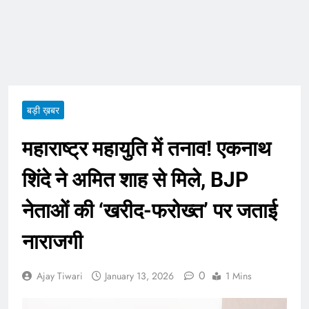
ताजा भाव
भारतीय शेयर बाजार में
सकारात्मक शुरुआत, सेंसेक्स-
निफ्टी हरे निशान पर खुले;
August 6, 2026
क्रूड ऑयल में नरमी
6 अगस्त 2026 पंचांग, मूलांक
और राशिफल: जानिए आज का
दिन आपके लिए कैसा रहेगा
August 6, 2026
बड़ी ख़बर
महाराष्ट्र महायुति में तनाव! एकनाथ
शिंदे ने अमित शाह से मिले, BJP
नेताओं की ‘खरीद-फरोख्त’ पर जताई
नाराजगी
0
Ajay Tiwari
January 13, 2026
1 Mins