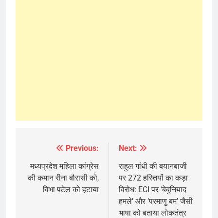
Previous:
Next:
Post
navigation
मध्यप्रदेश महिला कांग्रेस
राहुल गांधी की बयानबाजी
की कमान रीना बौरासी को,
पर 272 हस्तियों का कड़ा
विभा पटेल को हटाया
विरोध: ECI पर ‘बेबुनियाद
हमले’ और ‘परमाणु बम’ जैसी
भाषा को बताया लोकतंत्र