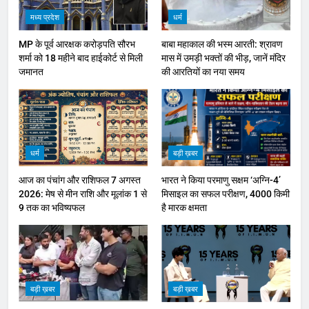
मध्य प्रदेश
धर्म
MP के पूर्व आरक्षक करोड़पति सौरभ
बाबा महाकाल की भस्म आरती: श्रावण
शर्मा को 18 महीने बाद हाईकोर्ट से मिली
मास में उमड़ी भक्तों की भीड़, जानें मंदिर
जमानत
की आरतियों का नया समय
धर्म
बड़ी ख़बर
आज का पंचांग और राशिफल 7 अगस्त
भारत ने किया परमाणु सक्षम ‘अग्नि-4’
2026: मेष से मीन राशि और मूलांक 1 से
मिसाइल का सफल परीक्षण, 4000 किमी
9 तक का भविष्यफल
है मारक क्षमता
बड़ी ख़बर
बड़ी ख़बर