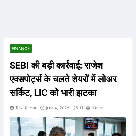
ताजा भाव
भारतीय शेयर बाजार में
सकारात्मक शुरुआत, सेंसेक्स-
निफ्टी हरे निशान पर खुले;
August 6, 2026
क्रूड ऑयल में नरमी
6 अगस्त 2026 पंचांग, मूलांक
और राशिफल: जानिए आज का
दिन आपके लिए कैसा रहेगा
August 6, 2026
FINANCE
SEBI की बड़ी कार्रवाई: राजेश
एक्सपोर्ट्स के चलते शेयरों में लोअर
सर्किट, LIC को भारी झटका
0
Ravi Kumar
June 4, 2026
1 Mins