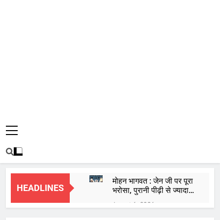
मोहन भागवत : जेन जी पर पूरा
HEADLINES
भरोसा, पुरानी पीढ़ी से ज्यादा
देश भक्त, शिकायतें जायज
August 6, 2026
तरुण तेजपाल यौन उत्पीड़न