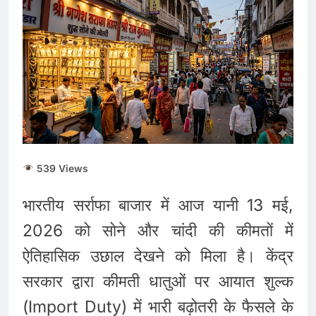
Today: सेंसेक्स 500 अंक
उछला, निफ्टी 24,600 के पार,
August 5, 2026
रुपया भी मजबूत
संसद में हंगामा: जंतर-मंतर
लाठीचार्ज और राम मंदिर चढ़ावा
चोरी पर विपक्ष का प्रदर्शन, गृह
August 5, 2026
मंत्री से जवाब की मांग
RBI Monetary Policy :
रेपो रेट 5.25% पर स्थिर,
होम-कार लोन लेने वालों को
August 5, 2026
नहीं मिली राहत
539 Views
भारतीय सर्राफा बाजार में आज यानी 13 मई,
2026 को सोने और चांदी की कीमतों में
ऐतिहासिक उछाल देखने को मिला है। केंद्र
सरकार द्वारा कीमती धातुओं पर आयात शुल्क
(Import Duty) में भारी बढ़ोतरी के फैसले के