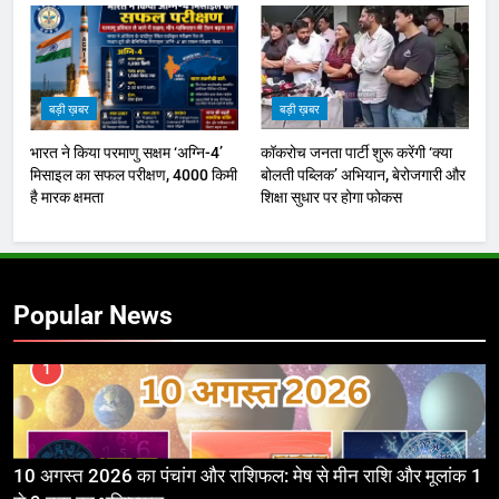
बड़ी ख़बर
बड़ी ख़बर
भारत ने किया परमाणु सक्षम ‘अग्नि-4’
कॉकरोच जनता पार्टी शुरू करेंगी ‘क्या
मिसाइल का सफल परीक्षण, 4000 किमी
बोलती पब्लिक’ अभियान, बेरोजगारी और
है मारक क्षमता
शिक्षा सुधार पर होगा फोकस
Popular News
1
10 अगस्त 2026 का पंचांग और राशिफल: मेष से मीन राशि और मूलांक 1