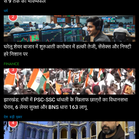
से 9 तक का भविष्यफल
धर्म
2
घरेलू शेयर बाजार में शुरुआती कारोबार में हल्की तेजी, सेंसेक्स और निफ्टी
हरे निशान पर
FINANCE
3
झारखंड: रांची में PSC-SSC धांधली के खिलाफ छात्रों का विधानसभा
घेराव, 6 लेयर सुरक्षा और BNS धारा 163 लागू
देश
बड़ी ख़बर
4