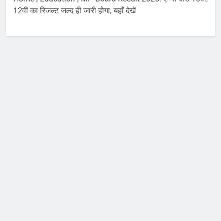
August 10, 2026
पर
12वीं का रिजल्ट जल्द ही जारी होगा, यहाँ देखें
झारखंड: रांची में PSC-SSC
धांधली के खिलाफ छात्रों का
विधानसभा घेराव, 6 लेयर
August 10, 2026
सुरक्षा और BNS धारा 163
लागू