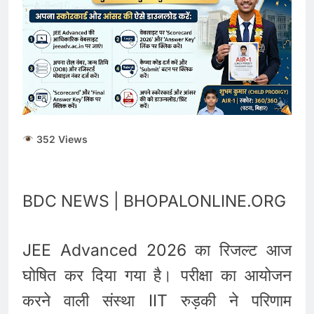
ताजा भाव
भारतीय शेयर बाजार में
सकारात्मक शुरुआत, सेंसेक्स-
निफ्टी हरे निशान पर खुले;
August 6, 2026
क्रूड ऑयल में नरमी
6 अगस्त 2026 पंचांग, मूलांक
और राशिफल: जानिए आज का
दिन आपके लिए कैसा रहेगा
August 6, 2026
352 Views
BDC NEWS | BHOPALONLINE.ORG
JEE Advanced 2026 का रिजल्ट आज
घोषित कर दिया गया है। परीक्षा का आयोजन
करने वाली संस्था IIT रुड़की ने परिणाम