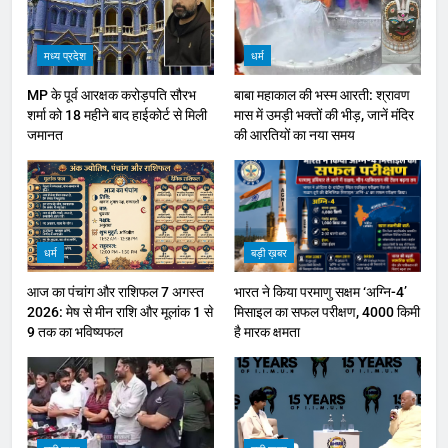
मध्य प्रदेश
धर्म
MP के पूर्व आरक्षक करोड़पति सौरभ
बाबा महाकाल की भस्म आरती: श्रावण
शर्मा को 18 महीने बाद हाईकोर्ट से मिली
मास में उमड़ी भक्तों की भीड़, जानें मंदिर
जमानत
की आरतियों का नया समय
धर्म
बड़ी ख़बर
आज का पंचांग और राशिफल 7 अगस्त
भारत ने किया परमाणु सक्षम ‘अग्नि-4’
2026: मेष से मीन राशि और मूलांक 1 से
मिसाइल का सफल परीक्षण, 4000 किमी
9 तक का भविष्यफल
है मारक क्षमता