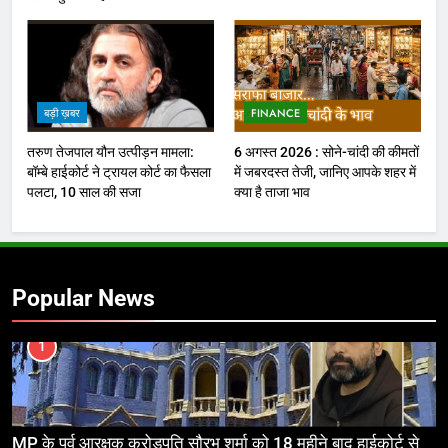
बड़ी ख़बर
FINANCE
तरुण तेजपाल यौन उत्पीड़न मामला:
6 अगस्त 2026 : सोने-चांदी की कीमतों
बॉम्बे हाईकोर्ट ने ट्रायल कोर्ट का फैसला
में जबरदस्त तेजी, जानिए आपके शहर में
पलटा, 10 साल की सजा
क्या है ताजा भाव
Popular News
1
MP के पूर्व आरक्षक करोड़पति सौरभ शर्मा को 18 महीने बाद हाईकोर्ट से