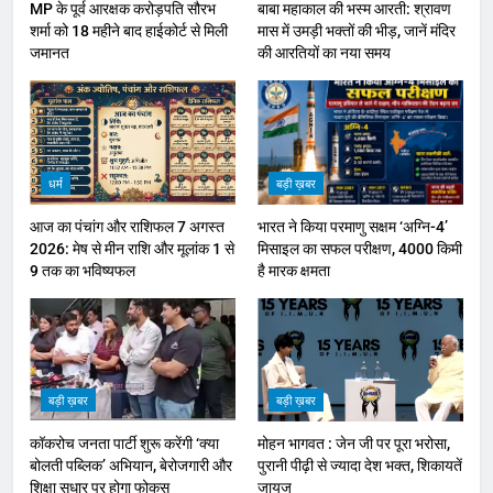
MP के पूर्व आरक्षक करोड़पति सौरभ
बाबा महाकाल की भस्म आरती: श्रावण
शर्मा को 18 महीने बाद हाईकोर्ट से मिली
मास में उमड़ी भक्तों की भीड़, जानें मंदिर
जमानत
की आरतियों का नया समय
धर्म
बड़ी ख़बर
आज का पंचांग और राशिफल 7 अगस्त
भारत ने किया परमाणु सक्षम ‘अग्नि-4’
2026: मेष से मीन राशि और मूलांक 1 से
मिसाइल का सफल परीक्षण, 4000 किमी
9 तक का भविष्यफल
है मारक क्षमता
बड़ी ख़बर
बड़ी ख़बर
कॉकरोच जनता पार्टी शुरू करेंगी ‘क्या
मोहन भागवत : जेन जी पर पूरा भरोसा,
बोलती पब्लिक’ अभियान, बेरोजगारी और
पुरानी पीढ़ी से ज्यादा देश भक्त, शिकायतें
शिक्षा सुधार पर होगा फोकस
जायज