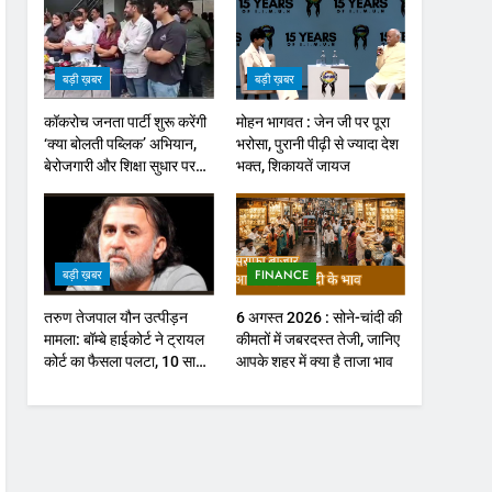
बड़ी ख़बर
बड़ी ख़बर
कॉकरोच जनता पार्टी शुरू करेंगी
मोहन भागवत : जेन जी पर पूरा
‘क्या बोलती पब्लिक’ अभियान,
भरोसा, पुरानी पीढ़ी से ज्यादा देश
बेरोजगारी और शिक्षा सुधार पर
भक्त, शिकायतें जायज
होगा फोकस
बड़ी ख़बर
FINANCE
तरुण तेजपाल यौन उत्पीड़न
6 अगस्त 2026 : सोने-चांदी की
मामला: बॉम्बे हाईकोर्ट ने ट्रायल
कीमतों में जबरदस्त तेजी, जानिए
कोर्ट का फैसला पलटा, 10 साल
आपके शहर में क्या है ताजा भाव
की सजा