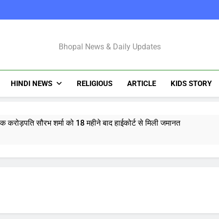
Bhopal Latest N
Bhopal News & Daily Updates
HINDI NEWS
RELIGIOUS
ARTICLE
KIDS STORY
्षक करोड़पति सौरभ शर्मा को 18 महीने बाद हाईकोर्ट से मिली जमानत
भस्म आरती: श्रावण मास में उमड़ी भक्तों की भीड़, जानें मंदिर की आरतियों का न
र राशिफल 7 अगस्त 2026: मेष से मीन राशि और मूलांक 1 से 9 तक का भविष्य
माणु सक्षम ‘अग्नि-4’ मिसाइल का सफल परीक्षण, 4000 किमी है मारक क्षमता