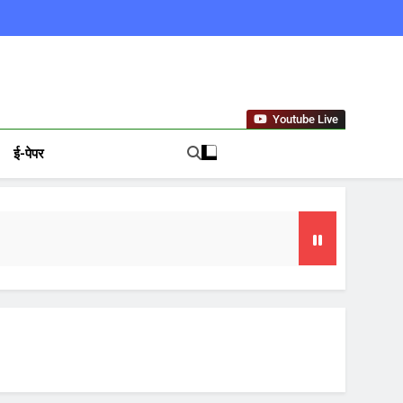
ews In Hindi
Youtube Live
ई-पेपर
या समय
फल