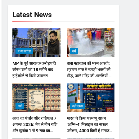
Latest News
मध्य प्रदेश
धर्म
MP के पूर्व आरक्षक करोड़पति
बाबा महाकाल की भस्म आरती:
सौरभ शर्मा को 18 महीने बाद
श्रावण मास में उमड़ी भक्तों की
हाईकोर्ट से मिली जमानत
भीड़, जानें मंदिर की आरतियों का
नया समय
धर्म
बड़ी ख़बर
आज का पंचांग और राशिफल 7
भारत ने किया परमाणु सक्षम
अगस्त 2026: मेष से मीन राशि
‘अग्नि-4’ मिसाइल का सफल
और मूलांक 1 से 9 तक का
परीक्षण, 4000 किमी है मारक
भविष्यफल
क्षमता