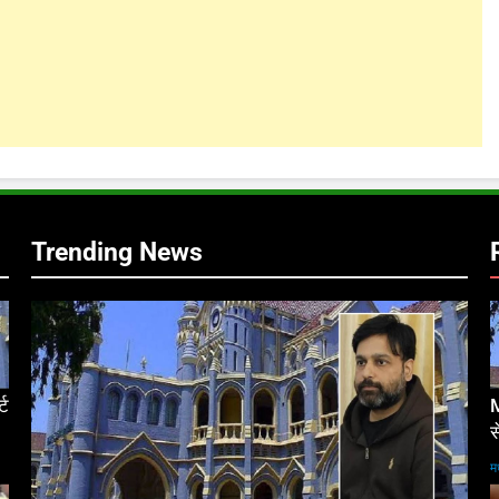
Trending News
्ट
M
स
म