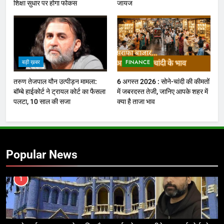
शिक्षा सुधार पर होगा फोकस
जायज
बड़ी ख़बर
FINANCE
तरुण तेजपाल यौन उत्पीड़न मामला:
6 अगस्त 2026 : सोने-चांदी की कीमतों
बॉम्बे हाईकोर्ट ने ट्रायल कोर्ट का फैसला
में जबरदस्त तेजी, जानिए आपके शहर में
पलटा, 10 साल की सजा
क्या है ताजा भाव
Popular News
1