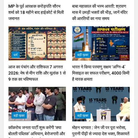
MP के पूर्व आरक्षक करोड़पति सौरभ
बाबा महाकाल की भस्म आरती: श्रावण
शर्मा को 18 महीने बाद हाईकोर्ट से मिली
मास में उमड़ी भक्तों की भीड़, जानें मंदिर
जमानत
की आरतियों का नया समय
धर्म
बड़ी ख़बर
आज का पंचांग और राशिफल 7 अगस्त
भारत ने किया परमाणु सक्षम ‘अग्नि-4’
2026: मेष से मीन राशि और मूलांक 1 से
मिसाइल का सफल परीक्षण, 4000 किमी
9 तक का भविष्यफल
है मारक क्षमता
बड़ी ख़बर
बड़ी ख़बर
कॉकरोच जनता पार्टी शुरू करेंगी ‘क्या
मोहन भागवत : जेन जी पर पूरा भरोसा,
बोलती पब्लिक’ अभियान, बेरोजगारी और
पुरानी पीढ़ी से ज्यादा देश भक्त, शिकायतें