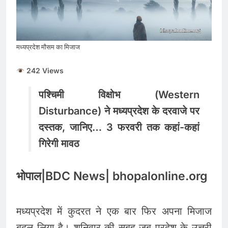
मंत्री से जवाब की मांग
RBI Monetary Policy :
रेपो रेट 5.25% पर स्थिर,
होम-कार लोन लेने वालों को
August 5, 2026
नहीं मिली राहत
मध्यप्रदेश मौसम का मिजाज
5 अगस्त 2026 पंचांग,
राशिफल और मूलांक 1 से 9
तक का संपूर्ण भविष्यफल
242 Views
August 5, 2026
पश्चिमी विक्षोभ (Western
Disturbance) ने मध्यप्रदेश के दरवाजे पर
दस्तक, जानिए… 3 फरवरी तक कहां-कहां
गिरेगी मावठ
भोपाल|BDC News| bhopalonline.org
मध्यप्रदेश में कुदरत ने एक बार फिर अपना मिजाज
बदल लिया है। शनिवार की सुबह जब प्रदेश के उत्तरी