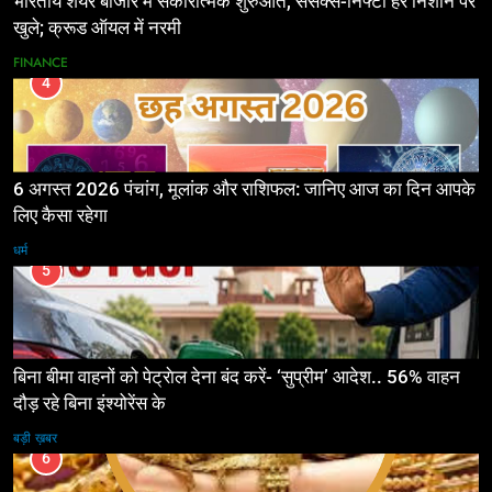
भारतीय शेयर बाजार में सकारात्मक शुरुआत, सेंसेक्स-निफ्टी हरे निशान पर
खुले; क्रूड ऑयल में नरमी
FINANCE
4
6 अगस्त 2026 पंचांग, मूलांक और राशिफल: जानिए आज का दिन आपके
लिए कैसा रहेगा
धर्म
5
बिना बीमा वाहनों को पेट्राेल देना बंद करें- ‘सुप्रीम’ आदेश.. 56% वाहन
दौड़ रहे बिना इंश्योरेंस के
बड़ी ख़बर
6