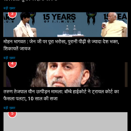
बड़ी ख़बर
3
मोहन भागवत : जेन जी पर पूरा भरोसा, पुरानी पीढ़ी से ज्यादा देश भक्त,
शिकायतें जायज
बड़ी ख़बर
4
तरुण तेजपाल यौन उत्पीड़न मामला: बॉम्बे हाईकोर्ट ने ट्रायल कोर्ट का
फैसला पलटा, 10 साल की सजा
बड़ी ख़बर
5