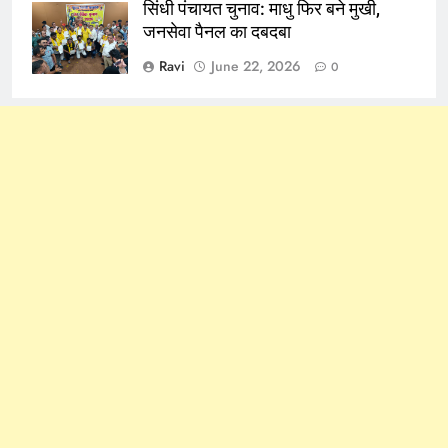
सिंधी पंचायत चुनाव: माधु फिर बने मुखी,
जनसेवा पैनल का दबदबा
Ravi
June 22, 2026
0