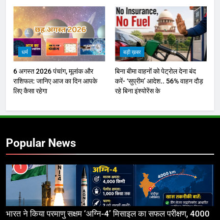
धर्म
बड़ी ख़बर
6 अगस्त 2026 पंचांग, मूलांक और
बिना बीमा वाहनों को पेट्राेल देना बंद
राशिफल: जानिए आज का दिन आपके
करें- ‘सुप्रीम’ आदेश.. 56% वाहन दौड़
लिए कैसा रहेगा
रहे बिना इंश्योरेंस के
Popular News
1
भारत ने किया परमाणु सक्षम ‘अग्नि-4’ मिसाइल का सफल परीक्षण, 4000