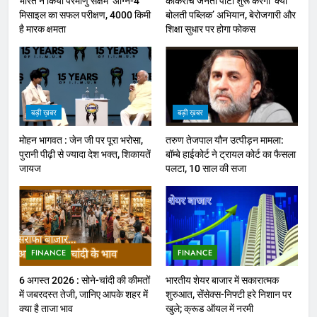
भारत ने किया परमाणु सक्षम ‘अग्नि-4’
कॉकरोच जनता पार्टी शुरू करेंगी ‘क्या
मिसाइल का सफल परीक्षण, 4000 किमी
बोलती पब्लिक’ अभियान, बेरोजगारी और
है मारक क्षमता
शिक्षा सुधार पर होगा फोकस
बड़ी ख़बर
बड़ी ख़बर
मोहन भागवत : जेन जी पर पूरा भरोसा,
तरुण तेजपाल यौन उत्पीड़न मामला:
पुरानी पीढ़ी से ज्यादा देश भक्त, शिकायतें
बॉम्बे हाईकोर्ट ने ट्रायल कोर्ट का फैसला
जायज
पलटा, 10 साल की सजा
FINANCE
FINANCE
6 अगस्त 2026 : सोने-चांदी की कीमतों
भारतीय शेयर बाजार में सकारात्मक
में जबरदस्त तेजी, जानिए आपके शहर में
शुरुआत, सेंसेक्स-निफ्टी हरे निशान पर
क्या है ताजा भाव
खुले; क्रूड ऑयल में नरमी