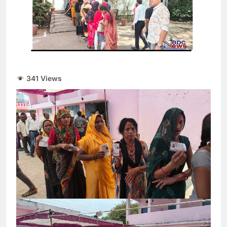
देना बंद करें- ‘सुप्रीम’ आदेश..
56% वाहन दौड़ रहे बिना
August 5, 2026
इंश्योरेंस के
Gold and Silver Price
Today : सोने और चांदी के
दामों में भारी उछाल, जानिए 5
August 5, 2026
अगस्त के ताजा भाव
Share Market Update
341 Views
Today: सेंसेक्स 500 अंक
उछला, निफ्टी 24,600 के पार,
August 5, 2026
रुपया भी मजबूत