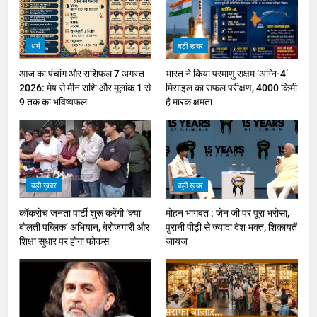
धर्म
बड़ी ख़बर
आज का पंचांग और राशिफल 7 अगस्त
भारत ने किया परमाणु सक्षम ‘अग्नि-4’
2026: मेष से मीन राशि और मूलांक 1 से
मिसाइल का सफल परीक्षण, 4000 किमी
9 तक का भविष्यफल
है मारक क्षमता
बड़ी ख़बर
बड़ी ख़बर
कॉकरोच जनता पार्टी शुरू करेंगी ‘क्या
मोहन भागवत : जेन जी पर पूरा भरोसा,
बोलती पब्लिक’ अभियान, बेरोजगारी और
पुरानी पीढ़ी से ज्यादा देश भक्त, शिकायतें
शिक्षा सुधार पर होगा फोकस
जायज