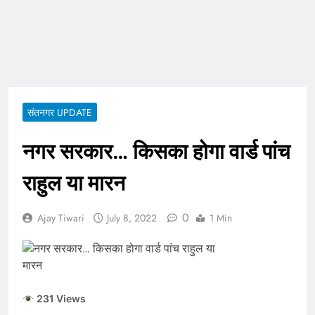
ताजा भाव
भारतीय शेयर बाजार में
सकारात्मक शुरुआत, सेंसेक्स-
निफ्टी हरे निशान पर खुले;
August 6, 2026
क्रूड ऑयल में नरमी
6 अगस्त 2026 पंचांग, मूलांक
और राशिफल: जानिए आज का
दिन आपके लिए कैसा रहेगा
August 6, 2026
संतनगर UPDATE
नगर सरकार… किसका होगा वार्ड पांच
राहुल या मारन
0
Ajay Tiwari
July 8, 2022
1 Min
231 Views