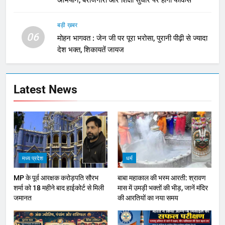
अभियान, बेरोजगारी और शिक्षा सुधार पर होगा फोकस
बड़ी ख़बर
06
मोहन भागवत : जेन जी पर पूरा भरोसा, पुरानी पीढ़ी से ज्यादा
देश भक्त, शिकायतें जायज
Latest News
मध्य प्रदेश
धर्म
MP के पूर्व आरक्षक करोड़पति सौरभ
बाबा महाकाल की भस्म आरती: श्रावण
शर्मा को 18 महीने बाद हाईकोर्ट से मिली
मास में उमड़ी भक्तों की भीड़, जानें मंदिर
जमानत
की आरतियों का नया समय