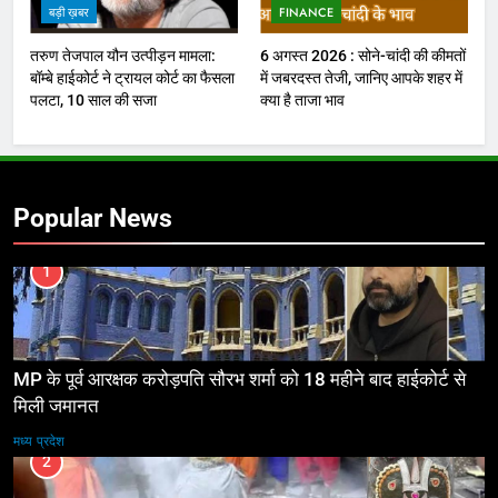
बड़ी ख़बर
FINANCE
तरुण तेजपाल यौन उत्पीड़न मामला:
6 अगस्त 2026 : सोने-चांदी की कीमतों
बॉम्बे हाईकोर्ट ने ट्रायल कोर्ट का फैसला
में जबरदस्त तेजी, जानिए आपके शहर में
पलटा, 10 साल की सजा
क्या है ताजा भाव
Popular News
1
MP के पूर्व आरक्षक करोड़पति सौरभ शर्मा को 18 महीने बाद हाईकोर्ट से
मिली जमानत
मध्य प्रदेश
2