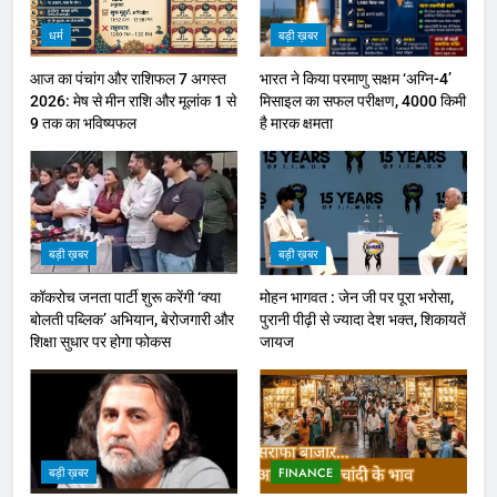
धर्म
बड़ी ख़बर
आज का पंचांग और राशिफल 7 अगस्त
भारत ने किया परमाणु सक्षम ‘अग्नि-4’
2026: मेष से मीन राशि और मूलांक 1 से
मिसाइल का सफल परीक्षण, 4000 किमी
9 तक का भविष्यफल
है मारक क्षमता
बड़ी ख़बर
बड़ी ख़बर
कॉकरोच जनता पार्टी शुरू करेंगी ‘क्या
मोहन भागवत : जेन जी पर पूरा भरोसा,
बोलती पब्लिक’ अभियान, बेरोजगारी और
पुरानी पीढ़ी से ज्यादा देश भक्त, शिकायतें
शिक्षा सुधार पर होगा फोकस
जायज
बड़ी ख़बर
FINANCE