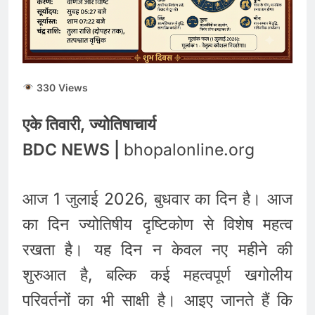
की कीमतों में जबरदस्त तेजी,
जानिए आपके शहर में क्या है
August 6, 2026
ताजा भाव
भारतीय शेयर बाजार में
सकारात्मक शुरुआत, सेंसेक्स-
निफ्टी हरे निशान पर खुले;
August 6, 2026
क्रूड ऑयल में नरमी
330 Views
6 अगस्त 2026 पंचांग, मूलांक
और राशिफल: जानिए आज का
एके तिवारी, ज्योतिषाचार्य
दिन आपके लिए कैसा रहेगा
August 6, 2026
BDC NEWS |
bhopalonline.org
आज 1 जुलाई 2026, बुधवार का दिन है। आज
का दिन ज्योतिषीय दृष्टिकोण से विशेष महत्व
रखता है। यह दिन न केवल नए महीने की
शुरुआत है, बल्कि कई महत्वपूर्ण खगोलीय
परिवर्तनों का भी साक्षी है। आइए जानते हैं कि