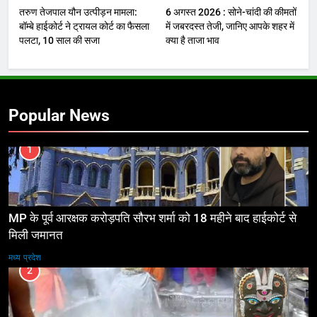
तरुण तेजपाल यौन उत्पीड़न मामला:
6 अगस्त 2026 : सोने-चांदी की कीमतों
बॉम्बे हाईकोर्ट ने ट्रायल कोर्ट का फैसला
में जबरदस्त तेजी, जानिए आपके शहर में
पलटा, 10 साल की सजा
क्या है ताजा भाव
Popular News
1
MP के पूर्व आरक्षक करोड़पति सौरभ शर्मा को 18 महीने बाद हाईकोर्ट से
मिली जमानत
मध्य प्रदेश
2