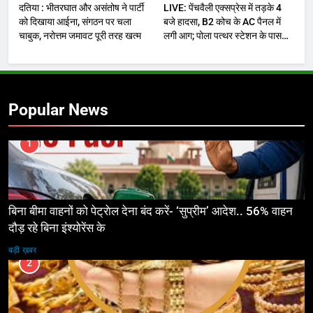
दतिया : भीतरघात और असंतोष ने पार्टी
LIVE: पेंचवैली एक्सप्रेस में तड़के 4
को दिखाया आईना, संगठन पर चला
बजे हादसा, B2 कोच के AC पैनल में
चाबुक, नरोत्तम जमावट पूरी तरह खत्म
लगी आग; पोला पत्थर स्टेशन के पास
यात्रियों में मची अफ़रातफ़री
Popular News
1
बिना बीमा वाहनों को पेट्राेल देना बंद करें- ‘सुप्रीम’ आदेश.. 56% वाहन
दौड़ रहे बिना इंश्योरेंस के
बड़ी ख़बर
2