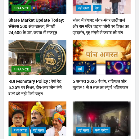
FINANCE
बड़ी ख़बर
देश
Share Market Update Today:
संसद में हंगामा: जंतर-मंतर लाठीचार्ज
सेंसेक्स 500 अंक उछला, निफ्टी
और राम मंदिर चढ़ावा चोरी पर विपक्ष का
24,600 के पार, रुपया भी मजबूत
प्रदर्शन, गृह मंत्री से जवाब की मांग
FINANCE
धर्म
RBI Monetary Policy : रेपो रेट
5 अगस्त 2026 पंचांग, राशिफल और
5.25% पर स्थिर, होम-कार लोन लेने
मूलांक 1 से 9 तक का संपूर्ण भविष्यफल
वालों को नहीं मिली राहत
मध्य प्रदेश
बड़ी ख़बर
बड़ी ख़बर
मध्य प्रदेश