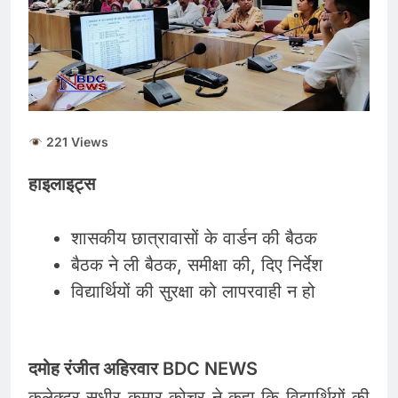
ताजा भाव
भारतीय शेयर बाजार में
सकारात्मक शुरुआत, सेंसेक्स-
निफ्टी हरे निशान पर खुले;
August 6, 2026
क्रूड ऑयल में नरमी
6 अगस्त 2026 पंचांग, मूलांक
और राशिफल: जानिए आज का
दिन आपके लिए कैसा रहेगा
August 6, 2026
221 Views
हाइलाइट्स
शासकीय छात्रावासों के वार्डन की बैठक
बैठक ने ली बैठक, समीक्षा की, दिए निर्देश
विद्यार्थियों की सुरक्षा को लापरवाही न हो
दमोह रंजीत अहिरवार BDC NEWS
कलेक्टर सुधीर कुमार कोचर ने कहा कि विद्यार्थियों की