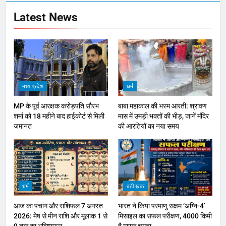
Latest News
मध्य प्रदेश
धर्म
MP के पूर्व आरक्षक करोड़पति सौरभ
बाबा महाकाल की भस्म आरती: श्रावण
शर्मा को 18 महीने बाद हाईकोर्ट से मिली
मास में उमड़ी भक्तों की भीड़, जानें मंदिर
जमानत
की आरतियों का नया समय
धर्म
बड़ी ख़बर
आज का पंचांग और राशिफल 7 अगस्त
भारत ने किया परमाणु सक्षम ‘अग्नि-4’
2026: मेष से मीन राशि और मूलांक 1 से
मिसाइल का सफल परीक्षण, 4000 किमी
9 तक का भविष्यफल
है मारक क्षमता