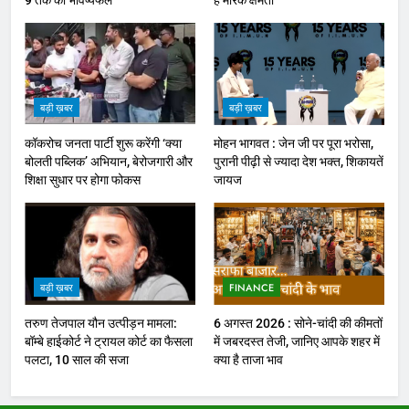
बड़ी ख़बर
बड़ी ख़बर
कॉकरोच जनता पार्टी शुरू करेंगी ‘क्या
मोहन भागवत : जेन जी पर पूरा भरोसा,
बोलती पब्लिक’ अभियान, बेरोजगारी और
पुरानी पीढ़ी से ज्यादा देश भक्त, शिकायतें
शिक्षा सुधार पर होगा फोकस
जायज
बड़ी ख़बर
FINANCE
तरुण तेजपाल यौन उत्पीड़न मामला:
6 अगस्त 2026 : सोने-चांदी की कीमतों
बॉम्बे हाईकोर्ट ने ट्रायल कोर्ट का फैसला
में जबरदस्त तेजी, जानिए आपके शहर में
पलटा, 10 साल की सजा
क्या है ताजा भाव